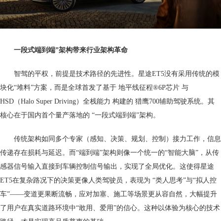
一段式端到端”架构
带来行业
架构革命
智驾的平权，前提是技术路径的先进性。星途ET5没有采用传统的模
块化“堆料”方案，而是全球首发了基于 地平线征程®6P芯片 与
HSD（Halo Super Driving）全栈能力 构建的 猎鹰700辅助驾驶系统。其
核心在于国内首个量产落地的 “一段式端到端”架构。
传统架构如同多个专家（感知、决策、规划、控制）接力工作，信息
传递存在损耗与延迟。而“端到端”架构则像一个统一的“智能大脑”，从传
感器信号输入直接到车辆控制信号输出，实现了全局优化。这使得星途
ET5在复杂路况下的决策更像人类驾驶员，表现为 “类人思考”与“拟人控
车”——变道更果断流畅，应对加塞、施工等场景更从容自然，大幅提升
了用户在真实道路环境中“敢用、爱用”的信心。这种以体验为核心的技术