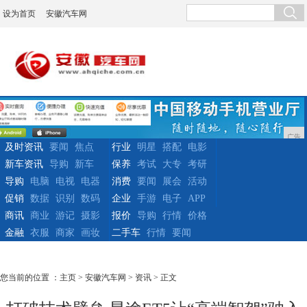
设为首页
安徽汽车网
广告
及时资讯
要闻
焦点
行业
明星
搭配
电影
新车资讯
导购
新车
保养
考试
大专
考研
导购
电脑
电视
电器
消费
要闻
展会
活动
促销
数据
识别
数码
企业
手游
电子
APP
商讯
商业
游记
摄影
报价
导购
行情
价格
金融
衣服
商家
画妆
二手车
行情
要闻
您当前的位置 ：
主页
>
安徽汽车网
>
资讯
> 正文