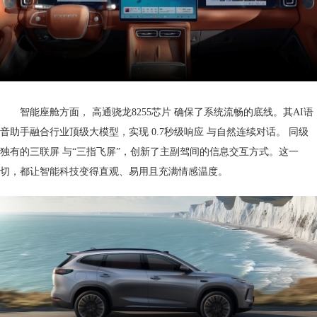
智能座舱方面， 高通骁龙8255芯片 确保了系统流畅的底线。其AI语
音助手融合行业顶级大模型，实现 0.7秒级响应 与自然连续对话。 同级
独有的三联屏 与“三指飞屏”，创新了主副驾间的信息交互方式。这一
切，都让智能科技变得直观、易用且充满情感温度。