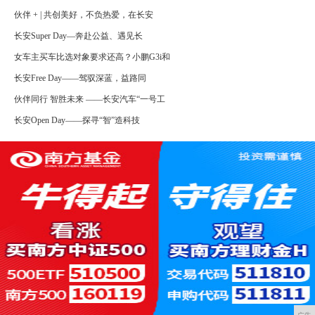
伙伴 + | 共创美好，不负热爱，在长安
长安Super Day—奔赴公益、遇见长
女车主买车比选对象要求还高？小鹏G3i和
长安Free Day——驾驭深蓝，益路同
伙伴同行 智胜未来 ——长安汽车“一号工
长安Open Day——探寻“智”造科技