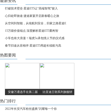
最新资讯
打破技术壁垒 星途ET5让“高端智驾”驶入
心归处即旅途 捷途家宴开启新春暖心之旅
从空间到智能，从续航到安全，归家之路星途E
15万级价值锚点 深度解析星途ET5重构智
小车也有大浪漫！瑞虎5x承包情人节的仪式感
春节归途从容相伴 星途ET5用超长续航与高
热图要闻
安徽万通选手在第二届
比亚迪王朝系列旗舰轿
热门排行
2022年长安汽车粉丝盛典“闪耀每一个你