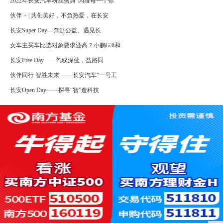
2022年长安汽车粉丝盛典“闪耀每一个你
伙伴 + | 共创美好，不负热爱，在长安
长安Super Day—奔赴公益、遇见长
女车主买车比选对象要求还高？小鹏G3i和
长安Free Day——驾驭深蓝，益路同
伙伴同行 智胜未来 ——长安汽车“一号工
长安Open Day——探寻“智”造科技