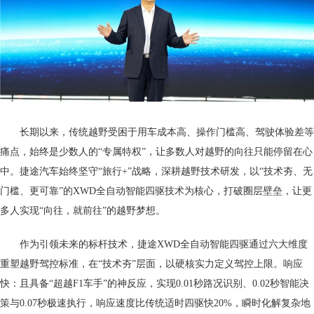
长期以来，传统越野受困于用车成本高、操作门槛高、驾驶体验差等
痛点，始终是少数人的“专属特权”，让多数人对越野的向往只能停留在心
中。捷途汽车始终坚守“旅行+”战略，深耕越野技术研发，以“技术夯、无
门槛、更可靠”的XWD全自动智能四驱技术为核心，打破圈层壁垒，让更
多人实现“向往，就前往”的越野梦想。
作为引领未来的标杆技术，捷途XWD全自动智能四驱通过六大维度
重塑越野驾控标准，在“技术夯”层面，以硬核实力定义驾控上限。响应
快：且具备“超越F1车手”的神反应，实现0.01秒路况识别、0.02秒智能决
策与0.07秒极速执行，响应速度比传统适时四驱快20%，瞬时化解复杂地