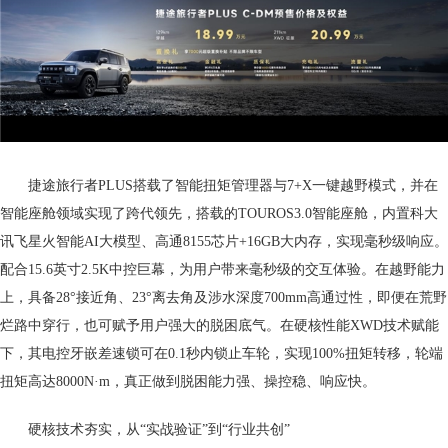
捷途旅行者PLUS搭载了智能扭矩管理器与7+X一键越野模式，并在
智能座舱领域实现了跨代领先，搭载的TOUROS3.0智能座舱，内置科大
讯飞星火智能AI大模型、高通8155芯片+16GB大内存，实现毫秒级响应。
配合15.6英寸2.5K中控巨幕，为用户带来毫秒级的交互体验。在越野能力
上，具备28°接近角、23°离去角及涉水深度700mm高通过性，即便在荒野
烂路中穿行，也可赋予用户强大的脱困底气。在硬核性能XWD技术赋能
下，其电控牙嵌差速锁可在0.1秒内锁止车轮，实现100%扭矩转移，轮端
扭矩高达8000N·m，真正做到脱困能力强、操控稳、响应快。
硬核技术夯实，从“实战验证”到“行业共创”