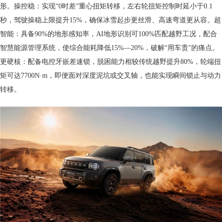
形。操控稳：实现“0时差”重心扭矩转移，左右轮扭矩控制时延小于0.1
秒，驾驶操稳上限提升15%，确保冰雪起步更丝滑、高速弯道更从容。超
智能：具备90%的地形感知率，AI地形识别可100%匹配越野工况，配合
智慧能源管理系统，使综合能耗降低15%—20%，破解“用车贵”的痛点。
更硬核：配备电控牙嵌差速锁，脱困能力相较传统越野提升80%，轮端扭
矩可达7700N·m，即便面对深度泥坑或交叉轴，也能实现瞬间锁止与动力
转移。