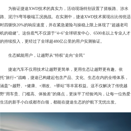
为验证捷途XWD技术的真实力，活动现场特别设置了搓板路、涉水
路、泥泞S弯等极端工况挑战。在实测中，捷途XWD技术展现出比传统适
时四驱快20%的响应速度，并在紧急避险与操稳上限上体现了“超越老司
机的稳健”。这份底气不仅源于“4+6”全球研发中心、6500名以上专业人才
的持续投入，更经过了全球超480亿公里的用户实测验证。
生态赋能用户，让越野从“特权”走向“全民”
捷途汽车不仅用技术让越野更简单，更用生态让越野更有趣。依
托“旅行+”战略，捷途已构建起包含产品、文化、生态在内的全维体系，
涵盖“+越野、+健康、+潮改、+驿站”等丰富权益。这不仅解决了传统越
野“用车贵、门槛高、体验差”的痛点，更抹平了经验鸿沟，让每一位热爱
生活的新手小白或都市白领，都能在捷途生态的护航下无忧出发。