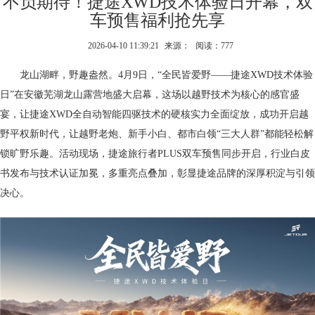
不负期待！捷途XWD技术体验日开幕，双
车预售福利抢先享
2026-04-10 11:39:21
来源：
阅读：777
龙山湖畔，野趣盎然。4月9日，“全民皆爱野——捷途XWD技术体验
日”在安徽芜湖龙山露营地盛大启幕，这场以越野技术为核心的感官盛
宴，让捷途XWD全自动智能四驱技术的硬核实力全面绽放，成功开启越
野平权新时代，让越野老炮、新手小白、都市白领“三大人群”都能轻松解
锁旷野乐趣。活动现场，捷途旅行者PLUS双车预售同步开启，行业白皮
书发布与技术认证加冕，多重亮点叠加，彰显捷途品牌的深厚积淀与引领
决心。