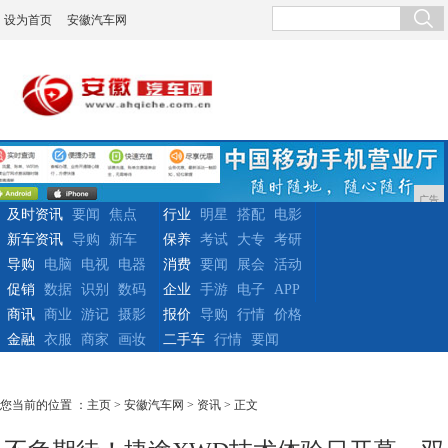
设为首页
安徽汽车网
广告
及时资讯
要闻
焦点
行业
明星
搭配
电影
新车资讯
导购
新车
保养
考试
大专
考研
导购
电脑
电视
电器
消费
要闻
展会
活动
促销
数据
识别
数码
企业
手游
电子
APP
商讯
商业
游记
摄影
报价
导购
行情
价格
金融
衣服
商家
画妆
二手车
行情
要闻
您当前的位置 ：
主页
>
安徽汽车网
>
资讯
> 正文