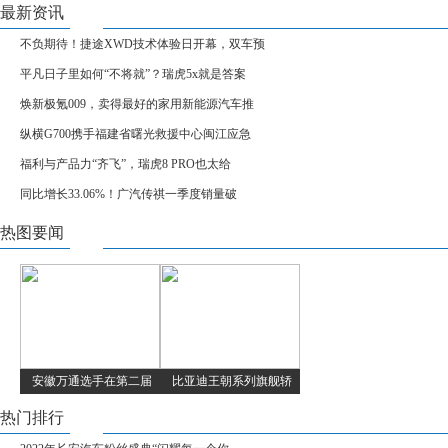
最新资讯
不负期待！捷途XWD技术体验日开幕，双车预
平凡日子里如何“不将就”？瑞虎5x就是答案
焕新极氪009，卖得最好的家用新能源汽车推
纵横G700携手福建省曙光救援中心闽江应急
福利与产品力“齐飞”，瑞虎8 PRO也太给
同比增长33.06%！广汽传祺一季度销量破
热图要闻
安徽万通选手在第二届
比亚迪王朝系列旗舰轿
热门排行