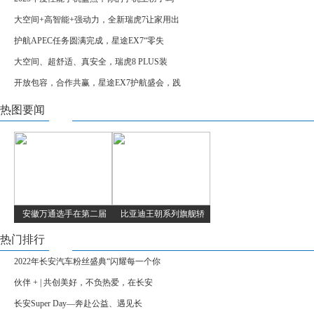
大空间+高智能+强动力，全新瑞虎7让家用出
护航APEC任务圆满完成，星途EX7“零失
大空间、超舒适、真安全，瑞虎8 PLUS装
开放包容，合作共赢，星途EX7护航盛会，践
热图要闻
安徽万通选手在第二届
比亚迪王朝系列旗舰轿
热门排行
2022年长安汽车粉丝盛典“闪耀每一个你
伙伴 + | 共创美好，不负热爱，在长安
长安Super Day—奔赴公益、遇见长