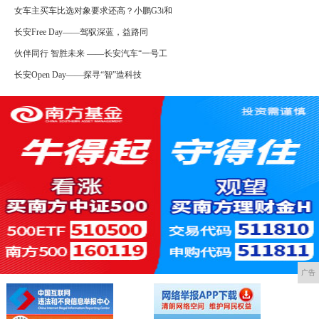
女车主买车比选对象要求还高？小鹏G3i和
长安Free Day——驾驭深蓝，益路同
伙伴同行 智胜未来 ——长安汽车“一号工
长安Open Day——探寻“智”造科技
广告