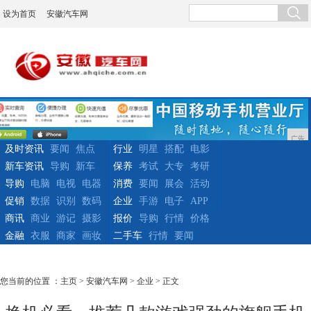
设为首页
安徽汽车网
广告
及时资讯
要闻
焦点
行业
明星
搭配
电影
新车资讯
导购
新车
保养
考试
大专
考研
导购
电脑
电视
电器
消费
要闻
展会
活动
促销
数据
识别
数码
企业
手游
电子
APP
商讯
商业
游记
摄影
报价
导购
行情
价格
金融
衣服
商家
画妆
二手车
行情
要闻
您当前的位置 ：
主页
>
安徽汽车网
>
企业
> 正文