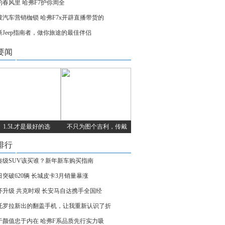
约春风里 哈弗F7护你周全
破汽车营销枷锁 哈弗F7x开辟直播带货的
新Jeep指南者，做你旅途的最佳伴侣
要闻
1.5L才是最好的选
不只为图个吉利，传戴
排行
凑级SUV该买谁？新年新车购买指南
日突破620辆 长城皮卡3月销量暴涨
怀升级 共克时艰 长安马自达携手全国经
托罗拉新出的翻盖手机，让我重新认识了折
于颜值忠于内在 哈弗F系品质先行实力吸