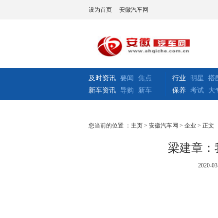
设为首页
安徽汽车网
及时资讯
要闻
焦点
行业
明星
搭
新车资讯
导购
新车
保养
考试
大
您当前的位置 ：
主页
>
安徽汽车网
>
企业
> 正文
梁建章：
2020-03