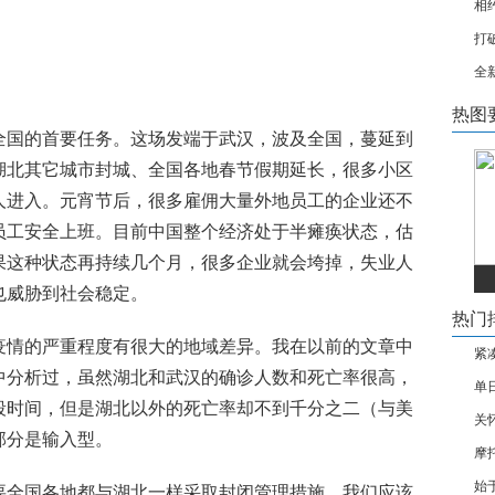
相
打
全
热图
全国的首要任务。这场发端于武汉，波及全国，蔓延到
湖北其它城市封城、全国各地春节假期延长，很多小区
人进入。元宵节后，很多雇佣大量外地员工的企业还不
员工安全上班。目前中国整个经济处于半瘫痪状态，估
果这种状态再持续几个月，很多企业就会垮掉，失业人
也威胁到社会稳定。
热门
疫情的严重程度有很大的地域差异。我在以前的文章中
紧
中分析过，虽然湖北和武汉的确诊人数和死亡率很高，
单
段时间，但是湖北以外的死亡率却不到千分之二（与美
关
部分是输入型。
摩
始
要全国各地都与湖北一样采取封闭管理措施。我们应该