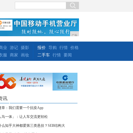
广告
商业
游记
摄影
报价
导购
行情
价格
衣服
商家
画妆
二手车
行情
要闻
资讯
建章：我们需要一个抗疫App
人马一体」：让人车交流更轻松
什么知乎大神都爱第三类悬挂？SEB结构大