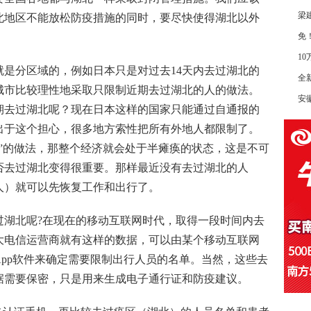
梁
北地区不能放松防疫措施的同时，要尽快使得湖北以外
免
1
是分区域的，例如日本只是对过去14天内去过湖北的
全
城市比较理性地采取只限制近期去过湖北的人的做法。
安
期去过湖北呢？现在日本这样的国家只能通过自通报的
出于这个担心，很多地方索性把所有外地人都限制了。
”的做法，那整个经济就会处于半瘫痪的状态，这是不可
否去过湖北变得很重要。那样最近没有去过湖北的人
人）就可以先恢复工作和出行了。
过湖北呢?在现在的移动互联网时代，取得一段时间内去
大电信运营商就有这样的数据，可以由某个移动互联网
pp软件来确定需要限制出行人员的名单。当然，这些去
据需要保密，只是用来生成电子通行证和防疫建议。