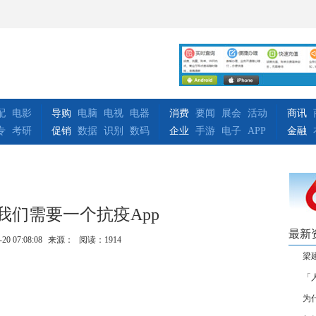
配
电影
导购
电脑
电视
电器
消费
要闻
展会
活动
商讯
专
考研
促销
数据
识别
数码
企业
手游
电子
APP
金融
我们需要一个抗疫App
最新
-20 07:08:08
来源：
阅读：1914
梁
「
为