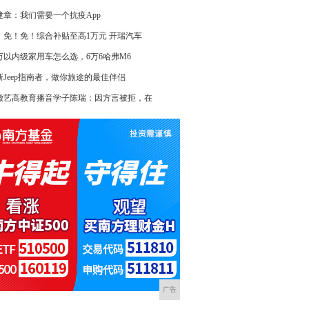
建章：我们需要一个抗疫App
！免！免！综合补贴至高1万元 开瑞汽车
0万以内级家用车怎么选，6万6哈弗M6
新Jeep指南者，做你旅途的最佳伴侣
徽艺高教育播音学子陈瑞：因方言被拒，在
广告