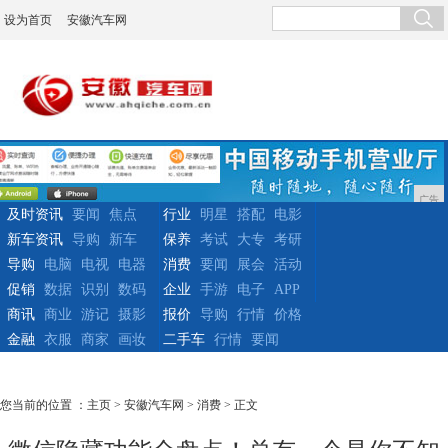
设为首页
安徽汽车网
广告
及时资讯
要闻
焦点
行业
明星
搭配
电影
新车资讯
导购
新车
保养
考试
大专
考研
导购
电脑
电视
电器
消费
要闻
展会
活动
促销
数据
识别
数码
企业
手游
电子
APP
商讯
商业
游记
摄影
报价
导购
行情
价格
金融
衣服
商家
画妆
二手车
行情
要闻
您当前的位置 ：
主页
>
安徽汽车网
>
消费
> 正文