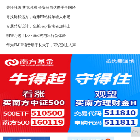
关怀升级 共克时艰 长安马自达携手全国经
寻找诗和远方，哈弗F5站稳年轻人市场
专属酷炫设计，全新Jeep⁺指南者加料上
明智之选！比亚迪e2纯电出行新体验
华为EMUI语音助手长大了，可识别主人声
广告