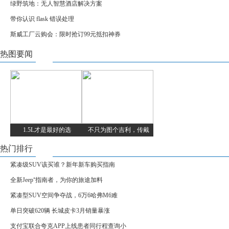
绿野筑地：无人智慧酒店解决方案
带你认识 flask 错误处理
斯威工厂云购会：限时抢订99元抵扣神券
热图要闻
1.5L才是最好的选
不只为图个吉利，传戴
热门排行
紧凑级SUV该买谁？新年新车购买指南
全新Jeep⁺指南者，为你的旅途加料
紧凑型SUV空间争夺战，6万6哈弗M6难
单日突破620辆 长城皮卡3月销量暴涨
支付宝联合夸克APP上线患者同行程查询小