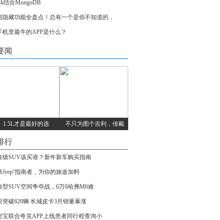
ask结合MongoDB
信隐藏功能全盘点！总有一个是你不知道的，
手机里最牛的APP是什么？
要闻
1.5L才是最好的选
不只为图个吉利，传戴
排行
凑级SUV该买谁？新年新车购买指南
新Jeep⁺指南者，为你的旅途加料
凑型SUV空间争夺战，6万6哈弗M6难
日突破620辆 长城皮卡3月销量暴涨
付宝联合夸克APP上线患者同行程查询小