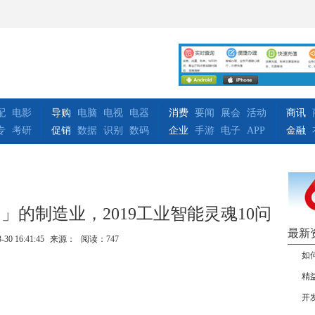
配
电影
导购
电脑
电视
电器
消费
要闻
展会
活动
商讯
专
考研
促销
数据
识别
数码
企业
手游
电子
APP
金融
的制造业，2019工业智能灵魂10问
最新
-30 16:41:45
来源：
阅读：747
如
精
开