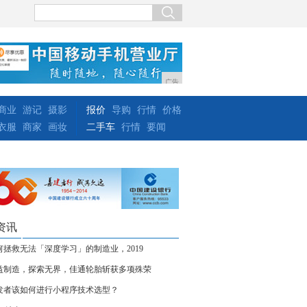
广告
商业
游记
摄影
报价
导购
行情
价格
衣服
商家
画妆
二手车
行情
要闻
资讯
何拯救无法「深度学习」的制造业，2019
益制造，探索无界，佳通轮胎斩获多项殊荣
发者该如何进行小程序技术选型？