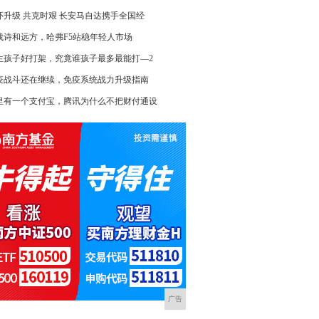
怀升级 共克时艰 长安马自达携手全国经
找诗和远方，哈弗F5站稳年轻人市场
生孩子好打架，究竟谁孩子最多最能打—2
疫战斗还在继续，免疫系统战力升级指南
里有一个支付宝，腾讯为什么不把财付通设
广告