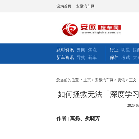
设为首页
安徽汽车网
及时资讯
要闻
焦点
行业
明星
搭
新车资讯
导购
新车
保养
考试
大
您当前的位置 ：
主页
>
安徽汽车网
>
资讯
> 正文
如何拯救无法「深度学习」
2020-03
作者 | 寓扬、樊晓芳