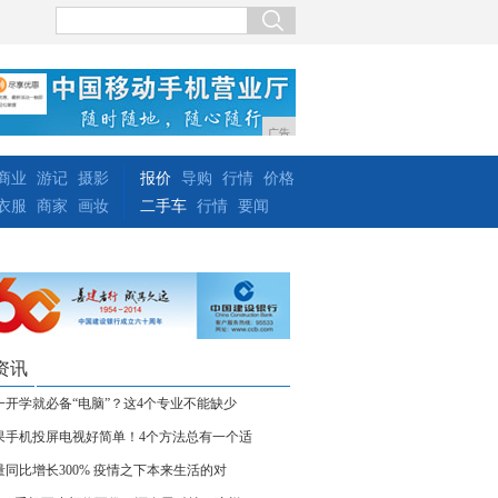
广告
商业
游记
摄影
报价
导购
行情
价格
衣服
商家
画妆
二手车
行情
要闻
资讯
一开学就必备“电脑”？这4个专业不能缺少
果手机投屏电视好简单！4个方法总有一个适
量同比增长300% 疫情之下本来生活的对