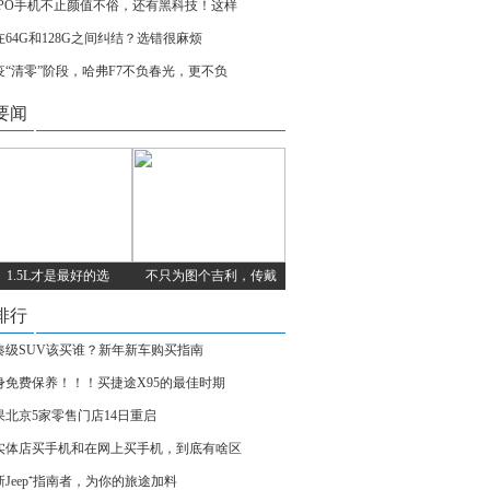
PPO手机不止颜值不俗，还有黑科技！这样
在64G和128G之间纠结？选错很麻烦
疫“清零”阶段，哈弗F7不负春光，更不负
要闻
1.5L才是最好的选
不只为图个吉利，传戴
排行
凑级SUV该买谁？新年新车购买指南
身免费保养！！！买捷途X95的最佳时期
果北京5家零售门店14日重启
实体店买手机和在网上买手机，到底有啥区
新Jeep⁺指南者，为你的旅途加料