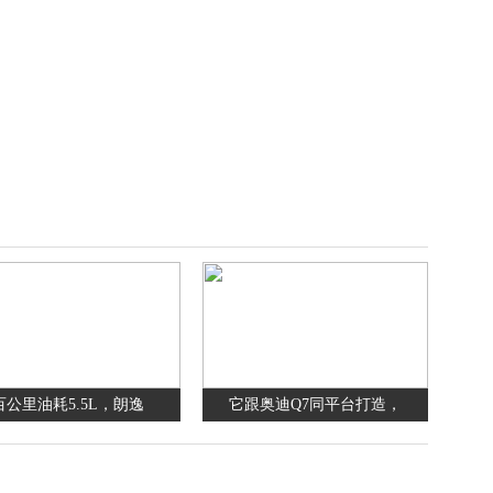
百公里油耗5.5L，朗逸
它跟奥迪Q7同平台打造，