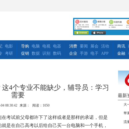
配
电影
导购
电脑
电视
电器
消费
要闻
展会
活动
商讯
专
考研
促销
数据
识别
数码
企业
手游
电子
APP
金融
？这4个专业不能缺少，辅导员：学习
需要
最新
大
-04 08:30:42
来源：
阅读：1050
苹
能在考试前父母都许下了这样或者是那样的承诺，但是
流
的就是在自己高考以后给自己买一台电脑和一个手机，