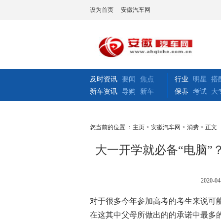
设为首页
安徽汽车网
及时资讯
要闻
焦点
行业
明星
搭
新车资讯
导购
新车
保养
考试
大
您当前的位置 ：
主页
>
安徽汽车网
>
消费
> 正文
大一开学就必备“电脑”
2020-04
对于很多今年参加高考的考生来说可
在这其中父母所做出的的承诺中最多