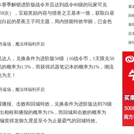
赛季解锁进阶版战令并且达到战令80级的玩家可兑
紧
兑50次），宝箱奖励内容与猎兽之王基本一致，获取白昼
回
与白起的星夜王子同主题，局内技能特效华丽，已金色
泰国
定
疫
人，兑换条件为进阶版50级（10战令币，1天限兑50
的概率为1.5%，而获得武器笔记本的概率为1%，潮流
色为主！
播报、击败和回城特效，兑换条件为进阶版达到70级
中开出相框和播报的概率为1%，而回城和击败的概率为
，小编觉得龙御九霄是至今为止最霸气的回城特效。