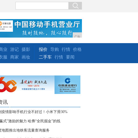
广告
商业
游记
摄影
报价
导购
行情
价格
衣服
商家
画妆
二手车
行情
要闻
资讯
到疫情影响手机行业不好过！小米下滑30%
躺赢式”激励的魅力 哈弗“全民掘金”的线
度地图推出地铁客流量查询服务