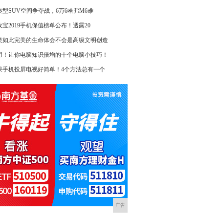
凑型SUV空间争夺战，6万6哈弗M6难
收宝2019手机保值榜单公布！透露20
类如此完美的生命体会不会是高级文明创造
用！让你电脑知识倍增的十个电脑小技巧！
果手机投屏电视好简单！4个方法总有一个
广告