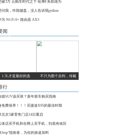
交破3万 云购车时代之下 哈弗F系双雄为
要问我，咋跪键盘，没人告诉我python
为 Wi-Fi 6+ 路由器 AX3
要闻
1.5L才是最好的选
不只为图个吉利，传戴
排行
凑级SUV该买谁？新年新车购买指南
身免费保养！！！买捷途X95的最佳时期
果北京5家零售门店14日重启
实体店买手机和在网上买手机，到底有啥区
新Jeep⁺指南者，为你的旅途加料