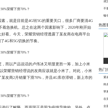
成
不
曝华
素，就是目前是4G转5G的重要关口，很多厂商要清4G
热图
不着急换机。总之在这两个因素影响下，2020年刚开始
太好看。今天，荣耀营销经理透露了某友商在电商平台
了4G和5G切换的节奏。
怼，而以产品说话的卢伟冰又明显更胜一筹，加上小米
热门
所以荣耀营销经理说的友商应该就是小米了。对此，小米
某友商2月销量下滑70%，并且4G库存滞销，新上市的
紧
终
苹
在
全
后进行了解释，而原因正是因为疫情导致的。另外，卢