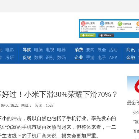
配
电影
导购
电脑
电视
电器
消费
要闻
展会
活动
商讯
专
考研
促销
数据
识别
数码
企业
手游
电子
APP
金融
好过！小米下滑30%荣耀下滑70%？
最新
-09 06:16:22
来源：
阅读：1528
受
不小的冲击，所以自然也包括了手机行业。率先发布的
“
也让沉寂的手机市场再次热闹起来，但整体来看，一二
百
于主攻线下的手机厂商来说，损失会更加严重。