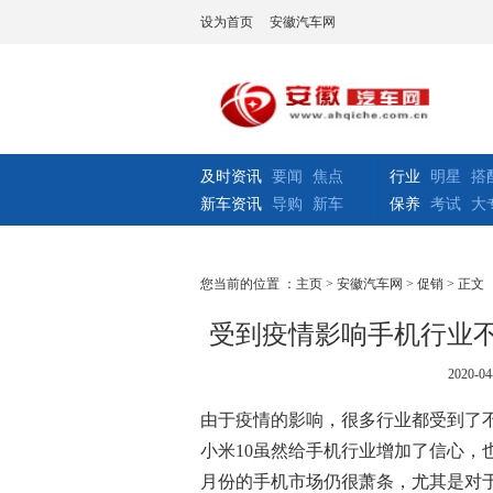
设为首页
安徽汽车网
及时资讯
要闻
焦点
行业
明星
搭
新车资讯
导购
新车
保养
考试
大
您当前的位置 ：
主页
>
安徽汽车网
>
促销
> 正文
受到疫情影响手机行业不
2020-04
由于疫情的影响，很多行业都受到了
小米10虽然给手机行业增加了信心，
月份的手机市场仍很萧条，尤其是对