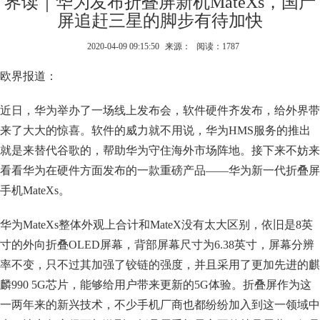
界读｜华为发布折叠屏新机MateXs，国产
屏追赶三星的脚步有待加快
2020-04-09 09:15:50
来源：
阅读：1787
欧界报道：
近日，华为举办了一场线上发布会，软件硬件齐发布，给外界带
来了大大的惊喜。软件的威力就不用说，华为HMS服务的推出
就是来替代谷歌的，帮助华为守住海外市场阵地。接下来不妨来
看看华为在硬件方面发布的一款重磅产品——华为新一代折叠屏
手机MateXs。
华为MateXs整体外观上合计和MateX没有太大区别，依旧是8英
寸的外向折叠OLED屏幕，背部屏幕尺寸为6.38英寸，屏幕分辨
率不变，只不过其加强了铰链的强度，并且采用了更加先进的麒
麟990 5G芯片，能够给用户带来更新的5G体验。折叠屏作为这
一两年来的新兴技术，不少手机厂商也都纷纷加入到这一领域中