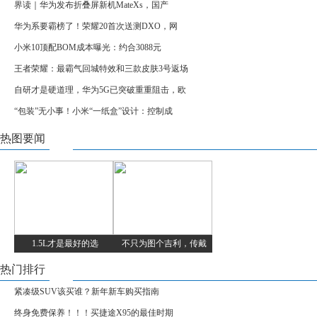
界读｜华为发布折叠屏新机MateXs，国产
华为系要霸榜了！荣耀20首次送测DXO，网
小米10顶配BOM成本曝光：约合3088元
王者荣耀：最霸气回城特效和三款皮肤3号返场
自研才是硬道理，华为5G已突破重重阻击，欧
“包装”无小事！小米“一纸盒”设计：控制成
热图要闻
1.5L才是最好的选
不只为图个吉利，传戴
热门排行
紧凑级SUV该买谁？新年新车购买指南
终身免费保养！！！买捷途X95的最佳时期