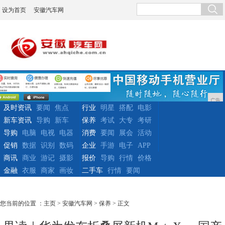
设为首页
安徽汽车网
广告
及时资讯
要闻
焦点
行业
明星
搭配
电影
新车资讯
导购
新车
保养
考试
大专
考研
导购
电脑
电视
电器
消费
要闻
展会
活动
促销
数据
识别
数码
企业
手游
电子
APP
商讯
商业
游记
摄影
报价
导购
行情
价格
金融
衣服
商家
画妆
二手车
行情
要闻
您当前的位置 ：
主页
>
安徽汽车网
>
保养
> 正文