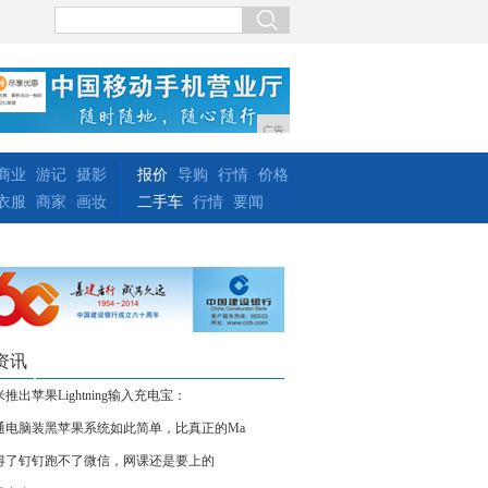
广告
商业
游记
摄影
报价
导购
行情
价格
衣服
商家
画妆
二手车
行情
要闻
资讯
推出苹果Lightning输入充电宝：
通电脑装黑苹果系统如此简单，比真正的Ma
得了钉钉跑不了微信，网课还是要上的