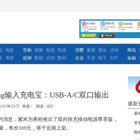
配
电影
导购
电脑
电视
电器
消费
要闻
展会
活动
商讯
专
考研
促销
数据
识别
数码
企业
手游
电子
APP
金融
ing输入充电宝：USB-A/C双口输出
最新
-12 08:23:57
来源：
阅读：823
紫米
微博的消息，紫米为果粉推出了双向快充移动电源尊享版，
普
h电量，售价169元，将于近期上架。
跑