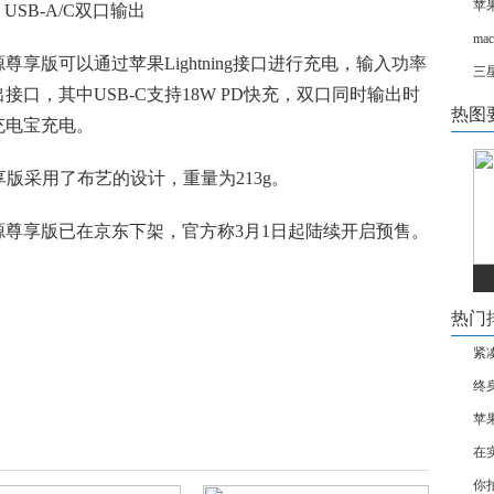
苹果
ma
享版可以通过苹果Lightning接口进行充电，输入功率
三
出接口，其中USB-C支持18W PD快充，双口同时输出时
热图
为充电宝充电。
版采用了布艺的设计，重量为213g。
源尊享版已在京东下架，官方称3月1日起陆续开启预售。
热门
紧
终
苹
在
你