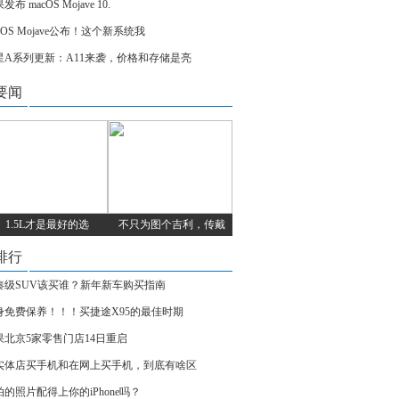
发布 macOS Mojave 10.
cOS Mojave公布！这个新系统我
星A系列更新：A11来袭，价格和存储是亮
要闻
1.5L才是最好的选
不只为图个吉利，传戴
排行
凑级SUV该买谁？新年新车购买指南
身免费保养！！！买捷途X95的最佳时期
果北京5家零售门店14日重启
实体店买手机和在网上买手机，到底有啥区
拍的照片配得上你的iPhone吗？