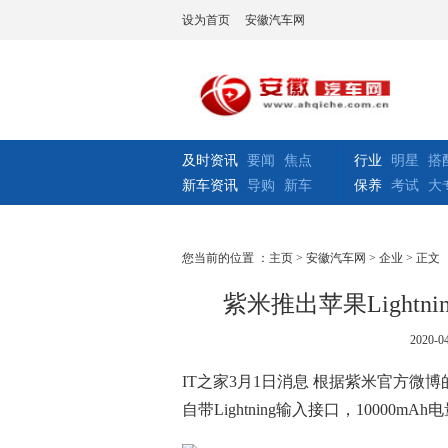
设为首页
安徽汽车网
及时资讯
要闻
焦点
行业
明星
搭
新车资讯
导购
新车
保养
考试
大
您当前的位置 ：
主页
>
安徽汽车网
>
企业
> 正文
紫米推出苹果Lightn
2020-04
IT之家3月1日消息 根据紫米官方
自带Lightning输入接口
，10000mA