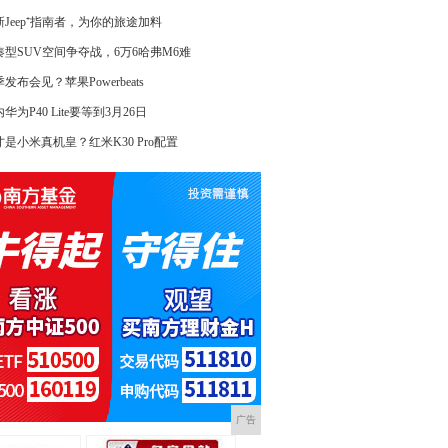
新Jeep⁺指南者，为你的旅途加料
凑型SUV空间争夺战，6万6哈弗M6难
发布会见？苹果Powerbeats
华为P40 Lite要等到3月26日
才是小米真机皇？红米K30 Pro配置
广告