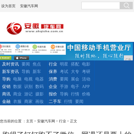
设为首页
安徽汽车网
广告
及时资讯
要闻
焦点
行业
明星
搭配
电影
新车资讯
导购
新车
保养
考试
大专
考研
导购
电脑
电视
电器
消费
要闻
展会
活动
促销
数据
识别
数码
企业
手游
电子
APP
商讯
商业
游记
摄影
报价
导购
行情
价格
金融
衣服
商家
画妆
二手车
行情
要闻
您当前的位置 ：
主页
>
安徽汽车网
>
行业
> 正文