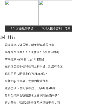
1.5L才是最好的选
不只为图个吉利，传戴
热门排行
紧凑级SUV该买谁？新年新车购买指南
终身免费保养！！！买捷途X95的最佳时期
苹果北京5家零售门店14日重启
在实体店买手机和在网上买手机，到底有啥区
你拍的照片配得上你的iPhone吗？
全新Jeep⁺指南者，为你的旅途加料
紧凑型SUV空间争夺战，6万6哈弗M6难
贵州仁怀茅台镇稻盟水之曲 纯粮白酒中的“
喜大普奔！荣耀20青春版价格跌破千元，网