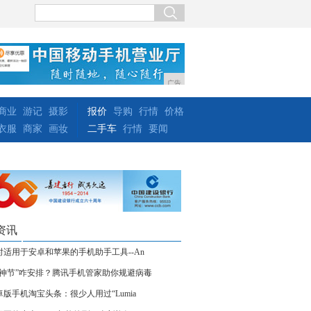
广告
商业
游记
摄影
报价
导购
行情
价格
衣服
商家
画妆
二手车
行情
要闻
资讯
时适用于安卓和苹果的手机助手工具--An
女神节”咋安排？腾讯手机管家助你规避病毒
卓版手机淘宝头条：很少人用过“Lumia