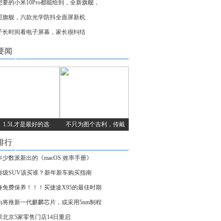
想要的小米10Pro都能给到，全新旗舰，
照旗舰，六款光学防抖全面屏新机
子长时间看电子屏幕，家长很纠结
要闻
1.5L才是最好的选
不只为图个吉利，传戴
排行
本少数派新出的《macOS 效率手册》
凑级SUV该买谁？新年新车购买指南
身免费保养！！！买捷途X95的最佳时期
为将推新一代麒麟芯片，或采用5nm制程
果北京5家零售门店14日重启