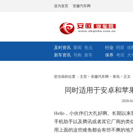
设为首页
安徽汽车网
及时资讯
要闻
焦点
行业
明星
搭
新车资讯
导购
新车
保养
考试
大
您当前的位置 ：
主页
>
安徽汽车网
>
资讯
> 正文
同时适用于安卓和苹果的手机
2020-04
Hello，小伙伴们大扎好啊。长期以
手机助手以及腾讯或者其它厂商的类似
用上面的这些难免都会有些不爽的地方，