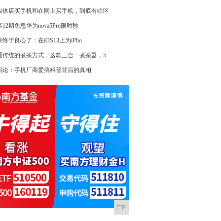
实体店买手机和在网上买手机，到底有啥区
12期免息华为nova5Pro限时秒
终于良心了：在iOS13上为iPho
覆传统的煮茶方式，这款三合一煮茶器，5
码论：手机厂商爱搞科普背后的真相
广告