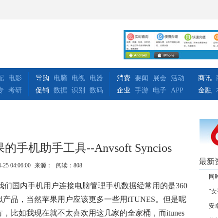
配
电影
导购
电脑
电视
电器
消费
要闻
展会
活动
商讯
专
考研
促销
数据
识别
数码
企业
手游
电子
APP
金融
助手工具--Anvsoft Syncios
最新
-25 04:06:00
来源：
阅读：808
同
来我们国内手机用户连接电脑管理手机数据经常用的是360
“
产品，当然苹果用户应该更多一些用iTUNES。但是呢
安
比如我现在就不太喜欢用这几家的全家桶，而itunes