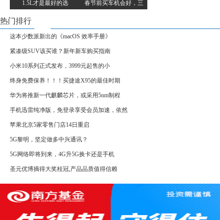
1.5L才是最好的选
春节前买车机会好，三
热门排行
这本少数派新出的《macOS 效率手册》
紧凑级SUV该买谁？新年新车购买指南
小米10系列正式发布，3999元起售的小
终身免费保养！！！买捷途X95的最佳时期
华为将推新一代麒麟芯片，或采用5nm制程
手机迅雷纯净版，免登录享受会员加速，依然
苹果北京5家零售门店14日重启
5G黎明，坚定做多中兴通讯？
5G网络即将到来，4G升5G换卡还是手机
圣元优博摘得大奖桂冠,产品品质值得信赖