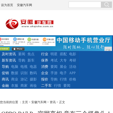
设为首页
安徽汽车网
广告
及时资讯
要闻
焦点
行业
明星
搭配
电影
新车资讯
导购
新车
保养
考试
大专
考研
导购
电脑
电视
电器
消费
要闻
展会
活动
促销
数据
识别
数码
企业
手游
电子
APP
商讯
商业
游记
摄影
报价
导购
行情
价格
金融
衣服
商家
画妆
二手车
行情
要闻
您当前的位置 ：
主页
>
安徽汽车网
>
资讯
> 正文