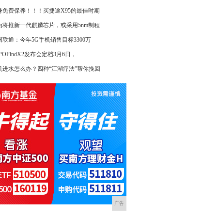
身免费保养！！！买捷途X95的最佳时期
为将推新一代麒麟芯片，或采用5nm制程
国联通：今年5G手机销售目标3300万
POFindX2发布会定档3月6日，
机进水怎么办？四种“江湖疗法”帮你挽回
广告