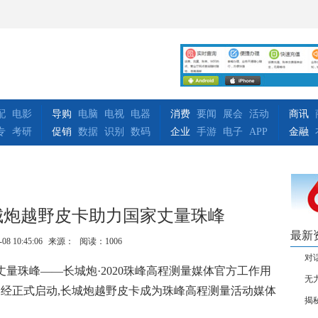
配
电影
导购
电脑
电视
电器
消费
要闻
展会
活动
商讯
专
考研
促销
数据
识别
数码
企业
手游
电子
APP
金融
城炮越野皮卡助力国家丈量珠峰
最新
-08 10:45:06
来源：
阅读：1006
对
“丈量珠峰——长城炮·2020珠峰高程测量媒体官方工作用
无
量已经正式启动,长城炮越野皮卡成为珠峰高程测量活动媒体
揭