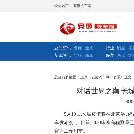
设为首页
安徽汽车网
及时资讯
要闻
焦点
行业
明星
搭
新车资讯
导购
新车
保养
考试
大
您当前的位置 ：
主页
>
安徽汽车网
>
资讯
> 正文
对话世界之巅 长
2020-05
5月10日,长城皮卡将在北京举办
车发布会”。日前,2020珠峰高程测
官方工作用车。