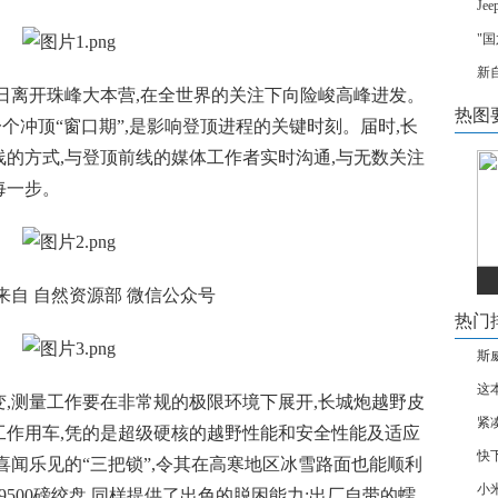
J
"
新
6日离开珠峰大本营,在全世界的关注下向险峻高峰进发。
热图
一个冲顶“窗口期”,是影响登顶进程的关键时刻。届时,长
的方式,与登顶前线的媒体工作者实时沟通,与无数关注
每一步。
来自 自然资源部 微信公众号
热门
斯
这
,测量工作要在非常规的极限环境下展开,长城炮越野皮
紧
工作用车,凭的是超级硬核的越野性能和安全性能及适应
快
喜闻乐见的“三把锁”,令其在高寒地区冰雪路面也能顺利
小
而9500磅绞盘,同样提供了出色的脱困能力;出厂自带的蠕