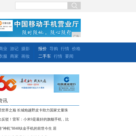
广告
商业
游记
摄影
报价
导购
行情
价格
衣服
商家
画妆
二手车
行情
要闻
资讯
话世界之巅 长城炮越野皮卡助力国家丈量珠
力反驳！雷军：小米9是最好的旗舰手机，比
秘“神机”8848钛金手机的前世今生 居