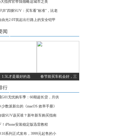
eep大指挥官带我领略这城市之美
国六B"四驱SUV：买车看"标准"，比老
自由光2.0T筑起出行路上的安全铠甲
要闻
1.5L才是最好的选
春节前买车机会好，三
排行
威G01无忧购车季：60期超长贷，月供
本少数派新出的《macOS 效率手册》
凑级SUV该买谁？新年新车购买指南
下！iPhone安装稳定版迅雷教程
米10系列正式发布，3999元起售的小