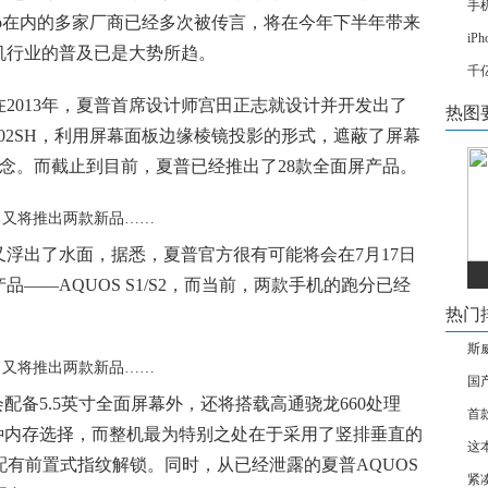
手机
vo在内的多家厂商已经多次被传言，将在今年下半年带来
i
机行业的普及已是大势所趋。
千
2013年，夏普首席设计师宫田正志就设计并开发出了
热图
302SH，利用屏幕面板边缘棱镜投影的形式，遮蔽了屏幕
念。而截止到目前，夏普已经推出了28款全面屏产品。
浮出了水面，据悉，夏普官方很有可能将会在7月17日
——AQUOS S1/S2，而当前，两款手机的跑分已经
热门
斯
国产
会配备5.5英寸全面屏幕外，还将搭载高通骁龙660处理
首
两种内存选择，而整机最为特别之处在于采用了竖排垂直的
这
，并配有前置式指纹解锁。同时，从已经泄露的夏普AQUOS
紧