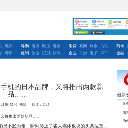
配
电影
导购
电脑
电视
电器
消费
要闻
展会
活动
商讯
专
考研
促销
数据
识别
数码
企业
手游
电子
APP
金融
屏手机的日本品牌，又将推出两款新
品……
最新
这
-21 08:43:40
来源：
阅读：1124
预
为
屏的消息不胫而走，瞬间爬上了各大媒体板块的头条位置，