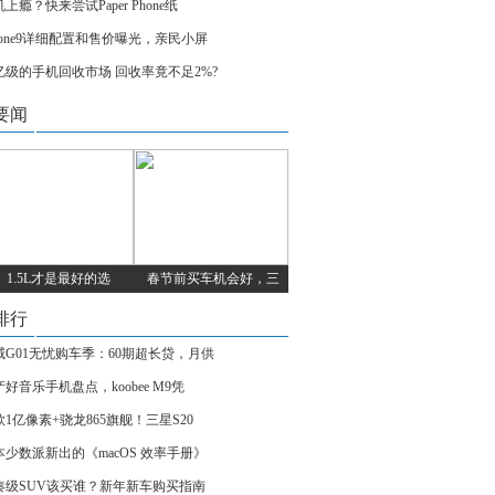
上瘾？快来尝试Paper Phone纸
Phone9详细配置和售价曝光，亲民小屏
亿级的手机回收市场 回收率竟不足2%?
要闻
1.5L才是最好的选
春节前买车机会好，三
排行
威G01无忧购车季：60期超长贷，月供
好音乐手机盘点，koobee M9凭
款1亿像素+骁龙865旗舰！三星S20
本少数派新出的《macOS 效率手册》
凑级SUV该买谁？新年新车购买指南