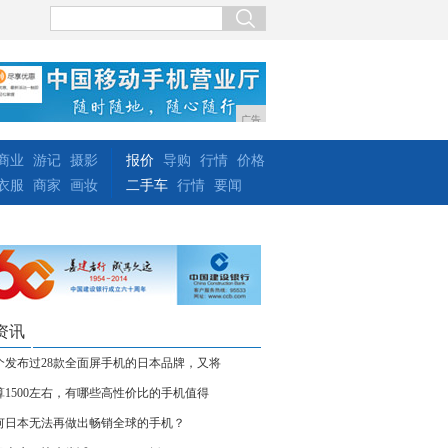
广告
商业
游记
摄影
报价
导购
行情
价格
衣服
商家
画妆
二手车
行情
要闻
资讯
个发布过28款全面屏手机的日本品牌，又将
算1500左右，有哪些高性价比的手机值得
何日本无法再做出畅销全球的手机？