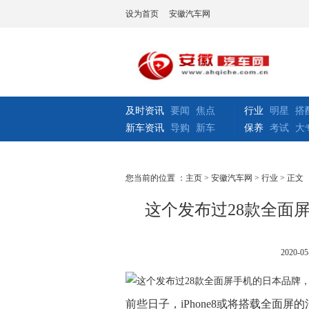
设为首页
安徽汽车网
及时资讯
要闻
焦点
行业
明星
搭
新车资讯
导购
新车
保养
考试
大
您当前的位置 ：
主页
>
安徽汽车网
>
行业
> 正文
这个发布过28款全面
2020-05
前些日子，iPhone8或将搭载全面