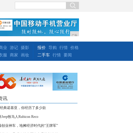
广告
商业
游记
摄影
报价
导购
行情
价格
衣服
商家
画妆
二手车
行情
要闻
资讯
款经典诺基亚，你经历了多少款
Jeep牧马人Rubicon Reco
瑞创业神车，地摊经济时代的“王牌军”