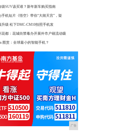
凑级SUV该买谁？新年新车购买指南
为手机短片《悟空》带你“大闹天宫”，疑
幅升级 松下DMC-CM10拍照手机发
州花都：花城街禁毒办开展外市户籍流动吸
alm 图赏：全球最小的智能手机？
广告