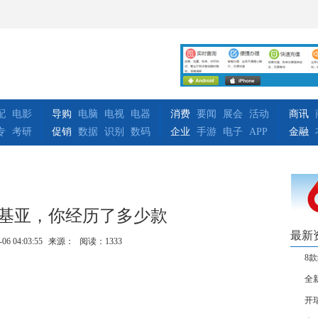
配
电影
导购
电脑
电视
电器
消费
要闻
展会
活动
商讯
专
考研
促销
数据
识别
数码
企业
手游
电子
APP
金融
诺基亚，你经历了多少款
最新
-06 04:03:55
来源：
阅读：1333
8
全新
开