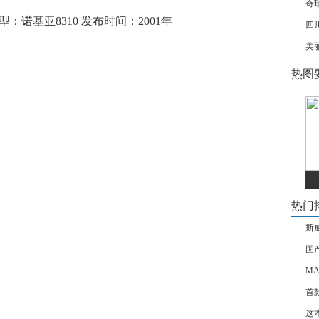
奇
机型：诺基亚8310 发布时间：2001年
四
美
热图
热门
斯
国产
MA
首
这