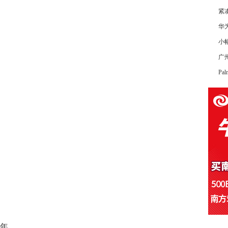
紧
华
小
广
P
8年