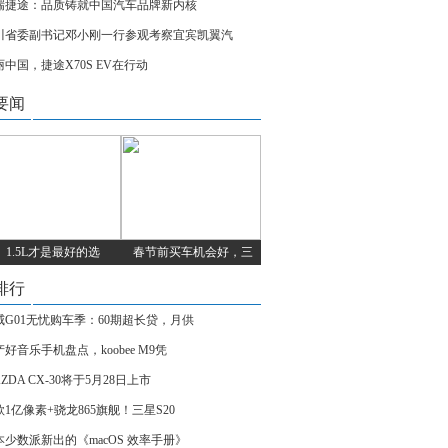
瑞捷途：品质铸就中国汽车品牌新内核
川省委副书记邓小刚一行参观考察宜宾凯翼汽
丽中国，捷途X70S EV在行动
要闻
1.5L才是最好的选
春节前买车机会好，三
排行
威G01无忧购车季：60期超长贷，月供
好音乐手机盘点，koobee M9凭
ZDA CX-30将于5月28日上市
款1亿像素+骁龙865旗舰！三星S20
本少数派新出的《macOS 效率手册》