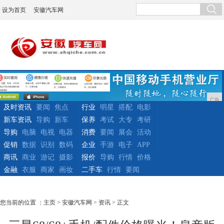
设为首页
安徽汽车网
广告
及时资讯
要闻
焦点
行业
明星
搭配
电影
新车资讯
导购
新车
保养
考试
大专
考研
导购
电脑
电视
电器
消费
要闻
展会
活动
促销
数据
识别
数码
企业
手游
电子
APP
商讯
商业
游记
摄影
报价
导购
行情
价格
金融
衣服
商家
画妆
二手车
行情
要闻
您当前的位置 ：
主页
>
安徽汽车网
>
资讯
> 正文