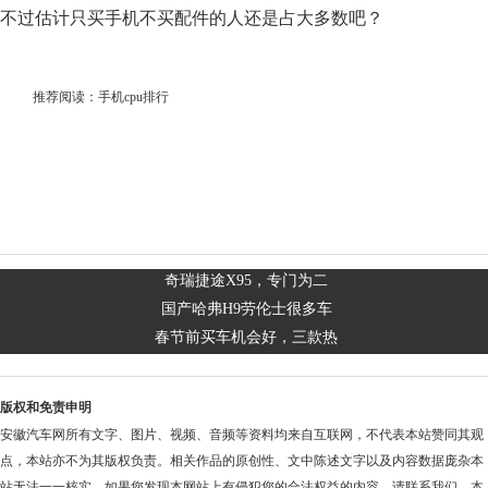
不过估计只买手机不买配件的人还是占大多数吧？
推荐阅读：
手机cpu排行
奇瑞捷途X95，专门为二
国产哈弗H9劳伦士很多车
春节前买车机会好，三款热
版权和免责申明
安徽汽车网所有文字、图片、视频、音频等资料均来自互联网，不代表本站赞同其观
点，本站亦不为其版权负责。相关作品的原创性、文中陈述文字以及内容数据庞杂本
站无法一一核实，如果您发现本网站上有侵犯您的合法权益的内容，请联系我们，本