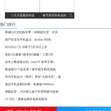
1.5L才是最好的选
春节前买车机会好，三
热门排行
斯威G01无忧购车季：60期超长贷，月供
国产好音乐手机盘点，koobee M9凭
MAZDA CX-30将于5月28日上市
首款1亿像素+骁龙865旗舰！三星S20
这本少数派新出的《macOS 效率手册》
紧凑级SUV该买谁？新年新车购买指南
华为手机短片《悟空》带你“大闹天宫”，疑
海信手机金刚6评测：电量破10000mA
望眼欲穿，2020第九届户外照明展与您相
25.35亿！康泰品牌价值再创新高