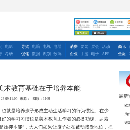
配
电影
导购
电脑
电视
电器
消费
要闻
展会
活动
商讯
专
考研
促销
数据
识别
数码
企业
手游
电子
APP
金融
美术教育基础在于培养本能
最新
-27 09:11:05
来源：
阅读：1169
欧
，也就是培养孩子形成主动生活学习的行为惯性。在少
为
良好的学习习惯也是美术教育工作者的必备功课。罗素
诺
是压抑本能”，大人们如果让孩子处在被动接受地位，把