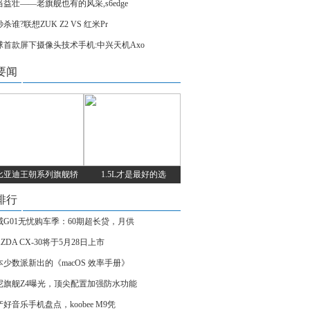
当益壮——老旗舰也有的风采,s6edge
杀谁?联想ZUK Z2 VS 红米Pr
球首款屏下摄像头技术手机:中兴天机Axo
要闻
比亚迪王朝系列旗舰轿
1.5L才是最好的选
排行
威G01无忧购车季：60期超长贷，月供
ZDA CX-30将于5月28日上市
本少数派新出的《macOS 效率手册》
尼旗舰Z4曝光，顶尖配置加强防水功能
好音乐手机盘点，koobee M9凭