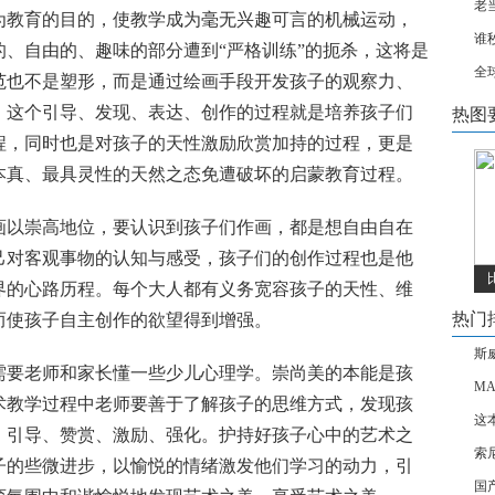
老
为教育的目的，使教学成为毫无兴趣可言的机械运动，
谁秒
、自由的、趣味的部分遭到“严格训练”的扼杀，这将是
全
范也不是塑形，而是通过绘画手段开发孩子的观察力、
，这个引导、发现、表达、创作的过程就是培养孩子们
热图
程，同时也是对孩子的天性激励欣赏加持的过程，更是
本真、最具灵性的天然之态免遭破坏的启蒙教育过程。
画以崇高地位，要认识到孩子们作画，都是想自由自在
己对客观事物的认知与感受，孩子们的创作过程也是他
界的心路历程。每个大人都有义务宽容孩子的天性、维
热门
而使孩子自主创作的欲望得到增强。
斯
需要老师和家长懂一些少儿心理学。崇尚美的本能是孩
MA
术教学过程中老师要善于了解孩子的思维方式，发现孩
这
、引导、赞赏、激励、强化。护持好孩子心中的艺术之
索
子的些微进步，以愉悦的情绪激发他们学习的动力，引
国产