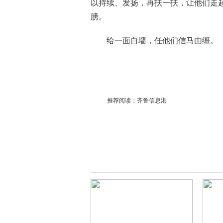
以持续、发扬，再扶一扶，让他们走
膀。
给一面白墙，任他们信马由缰。
推荐阅读：
齐鲁信息港