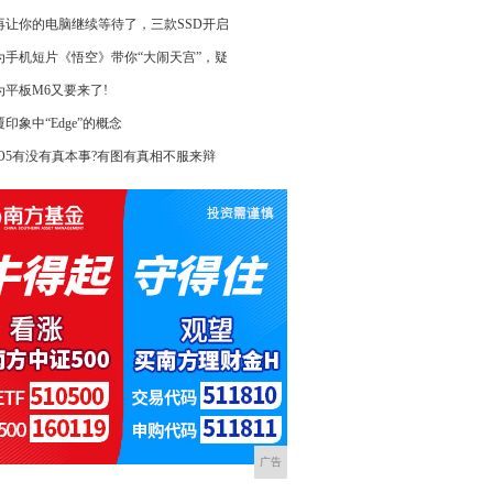
再让你的电脑继续等待了，三款SSD开启
为手机短片《悟空》带你“大闹天宫”，疑
为平板M6又要来了!
印象中“Edge”的概念
RO5有没有真本事?有图有真相不服来辩
广告