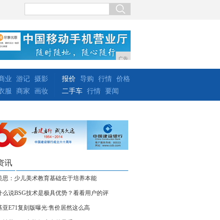
广告
商业
游记
摄影
报价
导购
行情
价格
衣服
商家
画妆
二手车
行情
要闻
资讯
美思：少儿美术教育基础在于培养本能
什么说BSG技术是极具优势？看看用户的评
基亚E71复刻版曝光:售价居然这么高