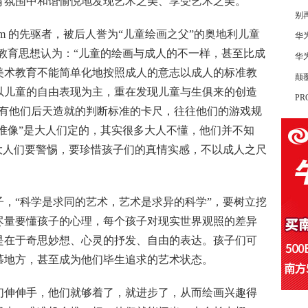
育氛围中和谐愉悦地发现艺术之美、享受艺术之美。
别
om
的先驱者，被后人誉为“儿童绘画之父”的奥地利儿童
华
教育思想认为：“儿童的绘画与成人的不一样，甚至比成
华
美术教育不能简单化地按照成人的意志以成人的标准教
颠覆
以儿童的自由表现为主，重在发现儿童与生俱来的创造
P
们有他们后天造就的判断标准的卡尺，往往他们的游戏规
标准像”是大人们定的，其实很多大人不懂，他们并不知
大人们要警惕，要珍惜孩子们的真情实感，不以成人之尺
，“科学是求同的艺术，艺术是求异的科学”，要树立挖
尽量要懂孩子的心理，每个孩子对现实世界观照的差异
是在于奇思妙想、心灵的抒发、自由的表达。孩子们可
慕地方，甚至成为他们毕生追求的艺术状态。
们伸伸手，他们就够着了，就进步了，从而绘画兴趣得