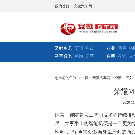
设为首页
安徽汽车网
及时资讯
要闻
焦点
行业
明星
搭
新车资讯
导购
新车
保养
考试
大
您当前的位置 ：
主页
>
安徽汽车网
>
资讯
> 正文
荣耀M
2020-11
序言：伴随着人
工
智能技术的持续推
尺，大家手上的智能机便是一个更为“真正
Nokia、Apple等
众
多海外生产商的商品