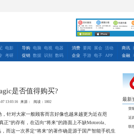
配
电影
导购
电脑
电视
电器
消费
要闻
展会
活动
商讯
专
考研
促销
数据
识别
数码
企业
手游
电子
APP
金融
agic是否值得购买?
最新
-07 13:03:16
来源：
阅读：1802
荣耀
动，针对大家一般顾客而言好像也越来越更为近在咫
近
”的存有，在迈向“将来”的路面上不缺Motorola、
联
，而这一次界定“将来”的著作确是源于国产智能手机生