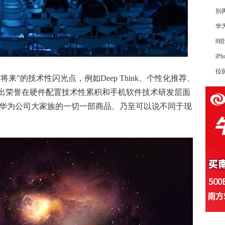
别
华
8
iP
拉
来”的技术性闪光点，例如Deep Think、个性化推荐、
够看得出荣誉在硬件配置技术性累积和
手机软件
技术研发层面
阶段华为公司大家族的一切一部商品、乃至可以说不同于现