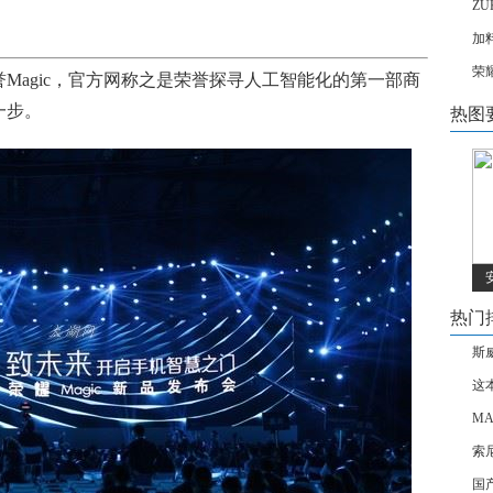
Z
加
荣
Magic，官方网称之是荣誉探寻人
工
智能化的第一部商
一步。
热图
热门
斯
这
MA
索
国产