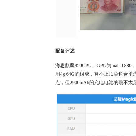
配备评述
海思麒麟950CPU、GPU为mali-
用4g
64
G的组成，算不上顶尖也合乎流行
点，但2900mAh的充电电池的确不