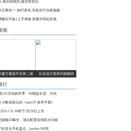
UK:最后的疯狂,最后性价比
料又降价!一加8T发布,充电吊打自家旗舰
耀畅玩平板2上手体验:质量对得起价格
要闻
安徽万通选手在第二届
比亚迪王朝系列旗舰轿
排行
威G01无忧购车季：60期超长贷，月供
本少数派新出的《macOS 效率手册》
ZDA CX-30将于5月28日上市
尼旗舰Z4曝光，顶尖配置加强防水功能
好音乐手机盘点，koobee M9凭