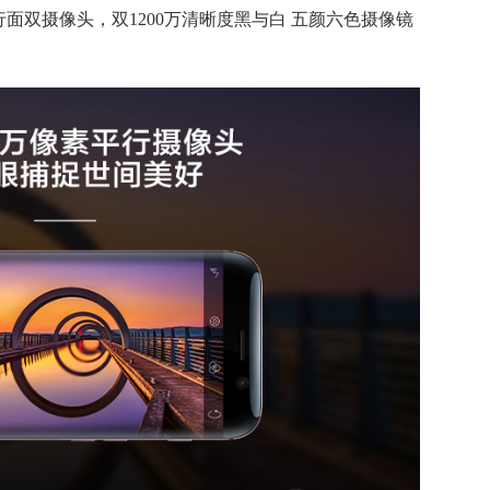
面双摄像头，双1200万清晰度黑与白 五颜六色摄像镜
。