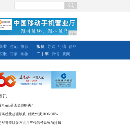
广告
商业
游记
摄影
报价
导购
行情
价格
衣服
商家
画妆
二手车
行情
要闻
资讯
Magic是否值得购买?
距离感受超强续航+精致外观,HONORW
想Z6青春版发布北斗三代信号系统加持10