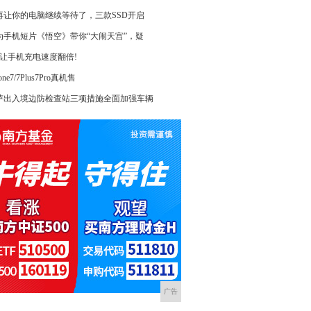
再让你的电脑继续等待了，三款SSD开启
为手机短片《悟空》带你“大闹天宫”，疑
招让手机充电速度翻倍!
hone7/7Plus7Pro真机售
萨出入境边防检查站三项措施全面加强车辆
广告