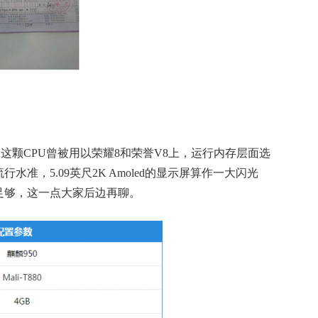
T880，这颗CPU曾被用以荣耀8和荣誉V8上，运行内存层面选
水准，5.09英尺2K Amoled的显示屏算作一大闪光
太足够，这一点大家后边再聊。