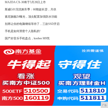
MAZDA CX-30将于5月28日上市
斯威G01无忧购车季：60期超长贷，月供
索尼旗舰Z4曝光，顶尖配置加强防水功能
别再让你的电脑继续等待了，三款SSD开启
手机是如何泄密个人隐私的!
国产好音乐手机盘点，koobee M9凭
广告