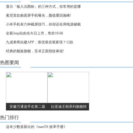
显示「输入法图标」的三种方式，你常用的是哪
索尼首款曲面屏手机曝光，颜值重回巅峰!
小米手机有六种截屏技巧，你却还在用电源键截
全新Jeep自由光今日上市，售价19.68
九成券商自建APP，谁优谁劣谁家强？12款
经典的魅族旗舰，安卓正面指纹鼻祖!
热图要闻
安徽万通选手在第二届
比亚迪王朝系列旗舰轿
热门排行
这本少数派新出的《macOS 效率手册》