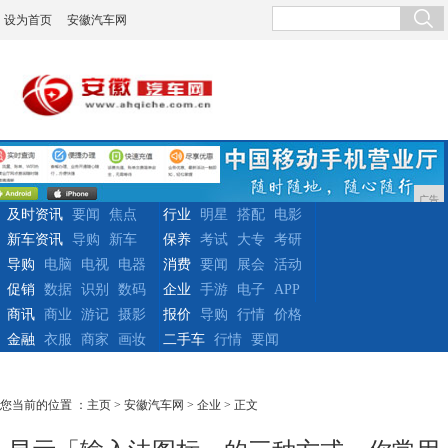
设为首页
安徽汽车网
广告
及时资讯
要闻
焦点
行业
明星
搭配
电影
新车资讯
导购
新车
保养
考试
大专
考研
导购
电脑
电视
电器
消费
要闻
展会
活动
促销
数据
识别
数码
企业
手游
电子
APP
商讯
商业
游记
摄影
报价
导购
行情
价格
金融
衣服
商家
画妆
二手车
行情
要闻
您当前的位置 ：
主页
>
安徽汽车网
>
企业
> 正文