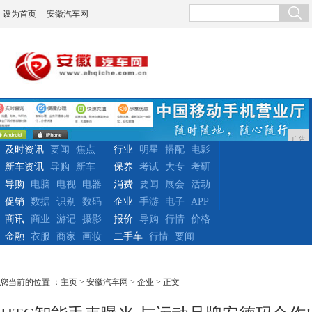
设为首页
安徽汽车网
广告
及时资讯
要闻
焦点
行业
明星
搭配
电影
新车资讯
导购
新车
保养
考试
大专
考研
导购
电脑
电视
电器
消费
要闻
展会
活动
促销
数据
识别
数码
企业
手游
电子
APP
商讯
商业
游记
摄影
报价
导购
行情
价格
金融
衣服
商家
画妆
二手车
行情
要闻
您当前的位置 ：
主页
>
安徽汽车网
>
企业
> 正文