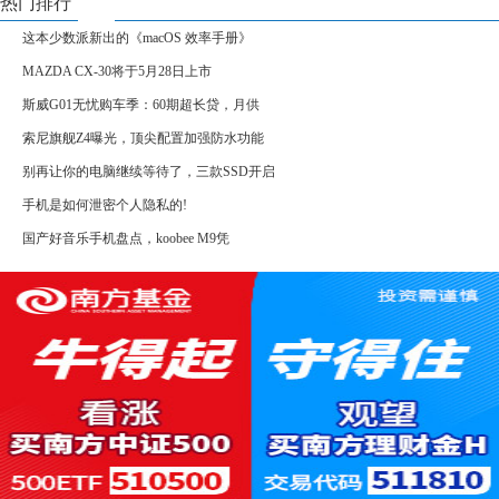
热门排行
这本少数派新出的《macOS 效率手册》
MAZDA CX-30将于5月28日上市
斯威G01无忧购车季：60期超长贷，月供
索尼旗舰Z4曝光，顶尖配置加强防水功能
别再让你的电脑继续等待了，三款SSD开启
手机是如何泄密个人隐私的!
国产好音乐手机盘点，koobee M9凭