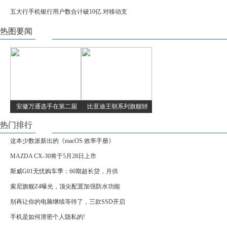
五大行手机银行用户数合计破10亿 对移动支
热图要闻
安徽万通选手在第二届
比亚迪王朝系列旗舰轿
热门排行
这本少数派新出的《macOS 效率手册》
MAZDA CX-30将于5月28日上市
斯威G01无忧购车季：60期超长贷，月供
索尼旗舰Z4曝光，顶尖配置加强防水功能
别再让你的电脑继续等待了，三款SSD开启
手机是如何泄密个人隐私的!