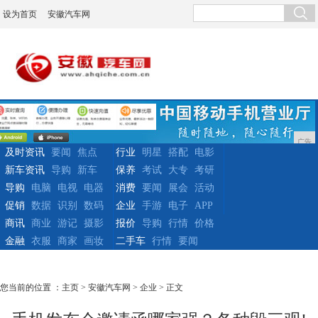
设为首页
安徽汽车网
广告
及时资讯
要闻
焦点
行业
明星
搭配
电影
新车资讯
导购
新车
保养
考试
大专
考研
导购
电脑
电视
电器
消费
要闻
展会
活动
促销
数据
识别
数码
企业
手游
电子
APP
商讯
商业
游记
摄影
报价
导购
行情
价格
金融
衣服
商家
画妆
二手车
行情
要闻
您当前的位置 ：
主页
>
安徽汽车网
>
企业
> 正文