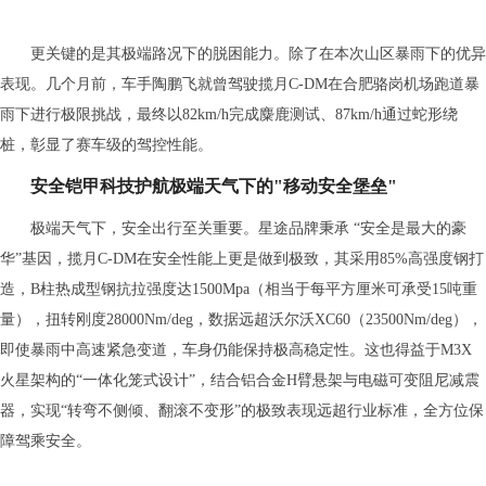
更关键的是其极端路况下的脱困能力。除了在本次山区暴雨下的优异
表现。几个月前，车手陶鹏飞就曾驾驶揽月C-DM在合肥骆岗机场跑道暴
雨下进行极限挑战，最终以82km/h完成麋鹿测试、87km/h通过蛇形绕
桩，彰显了赛车级的驾控性能。
安全铠甲
科技护航
极端天气下的"
移动安全
堡垒"
极端天气下，安全出行至关重要。星途品牌秉承 “安全是最大的豪
华”基因，揽月C-DM在安全性能上更是做到极致，其采用85%高强度钢打
造，B柱热成型钢抗拉强度达1500Mpa（相当于每平方厘米可承受15吨重
量），扭转刚度28000Nm/deg，数据远超沃尔沃XC60（23500Nm/deg），
即使暴雨中高速紧急变道，车身仍能保持极高稳定性。这也得益于M3X
火星架构的“一体化笼式设计”，结合铝合金H臂悬架与电磁可变阻尼减震
器，实现“转弯不侧倾、翻滚不变形”的极致表现远超行业标准，全方位保
障驾乘安全。