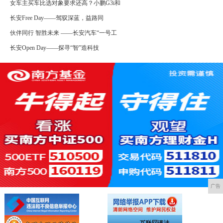
女车主买车比选对象要求还高？小鹏G3i和
长安Free Day——驾驭深蓝，益路同
伙伴同行 智胜未来 ——长安汽车“一号工
长安Open Day——探寻“智”造科技
广告