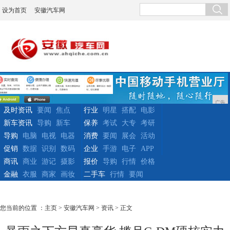
设为首页
安徽汽车网
广告
及时资讯
要闻
焦点
行业
明星
搭配
电影
新车资讯
导购
新车
保养
考试
大专
考研
导购
电脑
电视
电器
消费
要闻
展会
活动
促销
数据
识别
数码
企业
手游
电子
APP
商讯
商业
游记
摄影
报价
导购
行情
价格
金融
衣服
商家
画妆
二手车
行情
要闻
您当前的位置 ：
主页
>
安徽汽车网
>
资讯
> 正文