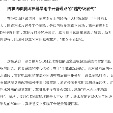
四擎
四驱
脱困神器
暴雨中开辟通路的"越野级底气"
在怀柔山区采访时，车主李女士的经历让人印象深刻："当时雨太
大，国道积水没过多半个车轮，旁边的很多车都不敢动，我开着揽月C-
DM慢慢往前，车轮没打滑轻松通过。幸亏揽月这款车底盘足够高，动力
性能强，脱困性能真的不比越野车差。"李女士如是说。
这份从容，源自揽月C-DM全球首创的四擎四驱超混系统与雪豹电四
驱的组合。这套系统的核心优势，在于"全域路况适配"。面对暴雨后的积
水路段，雪豹电四驱能在毫秒间调整前后轴扭矩分配，避免车轮打滑；飞
鱼超感底盘搭配电磁可变阻尼减震器，通过传感器实时监测路面起伏，过
积水冲击的减速带时，车身几乎没有多余弹跳，就像"在水面上平稳滑
行"。据悉，揽月C-DM攀爬坡度最大可达 45°，涉水深度更是达到了同级
罕见的600mm，真正意义上实现了全场景智能四驱。