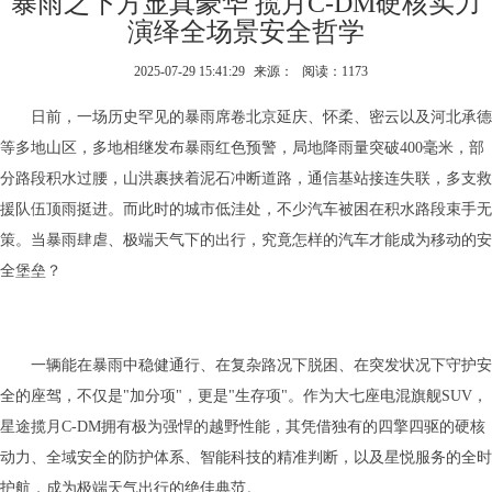
暴雨之下方显真豪华 揽月C-DM硬核实力
演绎全场景安全哲学
2025-07-29 15:41:29
来源：
阅读：1173
日前，一场历史罕见的暴雨席卷北京延庆、怀柔、密云以及河北承德
等多地山区，多地相继发布暴雨红色预警，局地降雨量突破400毫米，部
分路段积水过腰，山洪裹挟着泥石冲断道路，通信基站接连失联，多支救
援队伍顶雨挺进。而此时的城市低洼处，不少汽车被困在积水路段束手无
策。当暴雨肆虐、极端天气下的出行，究竟怎样的汽车才能成为移动的安
全堡垒？
一辆能在暴雨中稳健通行、在复杂路况下脱困、在突发状况下守护安
全的座驾，不仅是"加分项"，更是"生存项"。作为大七座电混旗舰SUV，
星途揽月C-DM拥有极为强悍的越野性能，其凭借独有的四擎四驱的硬核
动力、全域安全的防护体系、智能科技的精准判断，以及星悦服务的全时
护航，成为极端天气出行的绝佳典范。