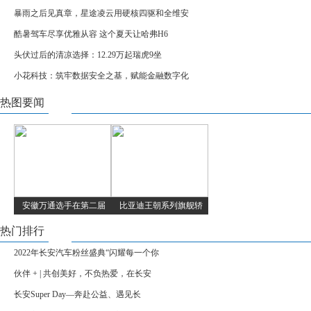
暴雨之后见真章，星途凌云用硬核四驱和全维安
酷暑驾车尽享优雅从容 这个夏天让哈弗H6
头伏过后的清凉选择：12.29万起瑞虎9坐
小花科技：筑牢数据安全之基，赋能金融数字化
热图要闻
安徽万通选手在第二届
比亚迪王朝系列旗舰轿
热门排行
2022年长安汽车粉丝盛典“闪耀每一个你
伙伴 + | 共创美好，不负热爱，在长安
长安Super Day—奔赴公益、遇见长