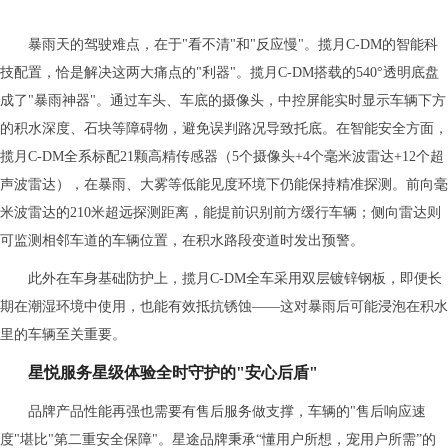
暴雨天的驾驶难点，在于"看不清"和"反应慢"。揽月C-DM的智能科
技配置，恰是解决这两大痛点的"利器"。揽月C-DM搭载的540°透明底盘
成了"暴雨神器"。通过车头、车底的摄像头，中控屏能实时显示车辆下方
的积水深度、石块等障碍物，避免误判路况导致托底。在智能安全方面，
揽月C-DM全系标配21颗高精传感器（5个摄像头+4个毫米波雷达+12个超
声波雷达），在暴雨、大雾等低能见度环境下仍能保持精准探测。前向毫
米波雷达的210米超远探测距离，能提前识别前方缓行车辆；侧向雷达则
可监测相邻车道的车辆位置，在积水路段变道时发出预警。
此外在车身基础防护上，揽月C-DM全车采用双层镀锌钢板，即便长
期在潮湿环境中使用，也能有效抵抗锈蚀——这对暴雨后可能浸泡在积水
里的车辆至关重要。
星悦服务
星级体验
全时守护的"安心后盾"
品牌产品性能再强也需要有售后服务做支撑，车辆的"售后响应速
度"堪比"第二重安全保障"。星途品牌秉承“懂用户所想，宠用户所需”的