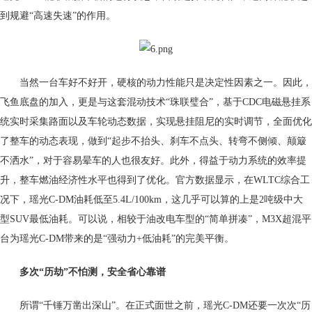
到规避“高速失速”的作用。
当然一台车好不好开，硬核的动力性能只是决定性因素之一。因此，
飞鱼底盘的加入，更是与这套混动技术“珠联璧合”，基于CDC电磁悬挂系
统实时采集路面以及车轮动态数据，实现悬挂阻尼的实时调节，全面优化
了整车的动态表现，做到“起步不抬头、刹车不点头、转弯不侧倾、颠簸
不洒水”，对于容易晕车的人也很友好。此外，得益于动力系统的效率提
升，整车燃油经济性水平也得到了优化。官方数据显示，在WLTC综合工
况下，瑶光C-DM油耗低至5.4L/100km，这几乎可以算的上是2吨级中大
型SUV最低油耗。可以说，相较于油改电车型的“简单拼凑”，M3X超混平
台为瑶光C-DM带来的是“强动力+低油耗”的完美平衡。
多次“历劫”不怕测，安全省心靠谱
所谓“千锤万凿出深山”。在正式面世之前，瑶光C-DM还要一次次“历