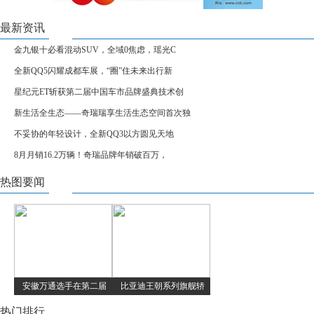
最新资讯
金九银十必看混动SUV，全域0焦虑，瑶光C
全新QQ5闪耀成都车展，“圈”住未来出行新
星纪元ET斩获第二届中国车市品牌盛典技术创
新生活全生态——奇瑞瑞享生活生态空间首次独
不妥协的年轻设计，全新QQ3以方圆见天地
8月月销16.2万辆！奇瑞品牌年销破百万，
热图要闻
安徽万通选手在第二届
比亚迪王朝系列旗舰轿
热门排行