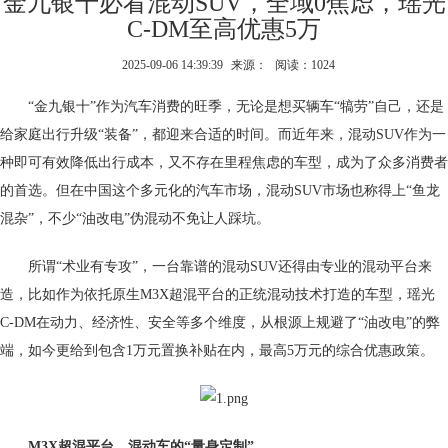
金九银十必看混动SUV，全域0焦虑，瑶光
C-DM至高优惠5万
2025-09-06 14:39:39
来源：
阅读：1024
“金九银十”作为汽车消费的旺季，无论是想买辆车“犒劳”自己，还是
给家庭出行升级“装备”，都迎来合适的时间。而近年来，混动SUV作为一
种即可有效降低出行成本，又不存在里程焦虑的车型，成为了众多消费者
的首选。但在中国这个多元化的汽车市场，混动SUV市场也称得上“鱼龙
混杂”，不少“油改电”伪混动不免让人踩坑。
所谓“术业有专攻”，一台靠谱的混动SUV还得由专业的混动平台来
造，比如作为依托原生M3X超混平台的正统混动技术打造的车型，瑶光
C-DM在动力、经济性、安全等多个维度，从根源上规避了“油改电”的弊
端，如今更给到包含1万元置换补贴在内，最高5万元的综合优惠政策。
M3X超混平台，混动车的“量身定制”