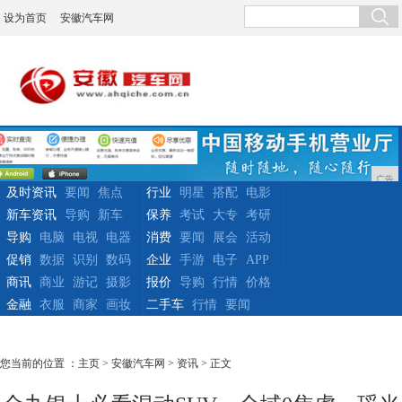
设为首页
安徽汽车网
广告
及时资讯
要闻
焦点
行业
明星
搭配
电影
新车资讯
导购
新车
保养
考试
大专
考研
导购
电脑
电视
电器
消费
要闻
展会
活动
促销
数据
识别
数码
企业
手游
电子
APP
商讯
商业
游记
摄影
报价
导购
行情
价格
金融
衣服
商家
画妆
二手车
行情
要闻
您当前的位置 ：
主页
>
安徽汽车网
>
资讯
> 正文