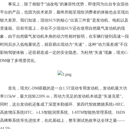
事实上，除了相较于“油改电”的兼容性优势，即使同为出自专业混动
平台的产品，也因为技术差异，最终所能呈现给消费者的体验也会呈现出
较大差异。我们知道，混动SUV的核心“出装三件套”是发动机、电机以及
变速箱。目前市面上，存在不少混动SUV还在使用自然吸气发动机的现
象，由于自然吸气发动机本身的动力性相对较弱，在车辆行驶到高速一段
时间后步入低电量状态，就容易出现动力“失速”，这种“动力落差感”不仅
影响驾驶体验，还容易造成一定的安全隐患。为杜绝“失速”现象，瑶光C-
DM做了多维度优化。
首先，瑶光C-DM搭载的是一台1.5T混动专用发动机，发动机最大功
率115kW，最大扭矩220N·m，而动力充足的发动机本就是“失速克星”。
同时，这台发动机还集成了深度米勒循环、第四代智效燃烧系统i-HEC、
高效增压系统HTC、i-LS智能润滑系统、I-HTM智能热管理系统、HiDS
高稀释系统等先进技术，在此基础上，整车测试热效率达全球之最——
44.5%。