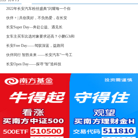
2022年长安汽车粉丝盛典“闪耀每一个你
伙伴 + | 共创美好，不负热爱，在长安
长安Super Day—奔赴公益、遇见长
女车主买车比选对象要求还高？小鹏G3i和
长安Free Day——驾驭深蓝，益路同
伙伴同行 智胜未来 ——长安汽车“一号工
长安Open Day——探寻“智”造科技