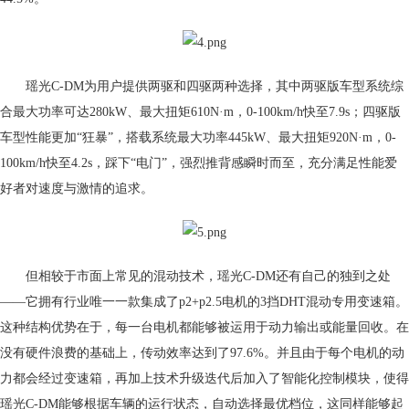
瑶光C-DM为用户提供两驱和四驱两种选择，其中两驱版车型系统综
合最大功率可达280kW、最大扭矩610N·m，0-100km/h快至7.9s；四驱版
车型性能更加“狂暴”，搭载系统最大功率445kW、最大扭矩920N·m，0-
100km/h快至4.2s，踩下“电门”，强烈推背感瞬时而至，充分满足性能爱
好者对速度与激情的追求。
但相较于市面上常见的混动技术，瑶光C-DM还有自己的独到之处
——它拥有行业唯一一款集成了p2+p2.5电机的3挡DHT混动专用变速箱。
这种结构优势在于，每一台电机都能够被运用于动力输出或能量回收。在
没有硬件浪费的基础上，传动效率达到了97.6%。并且由于每个电机的动
力都会经过变速箱，再加上技术升级迭代后加入了智能化控制模块，使得
瑶光C-DM能够根据车辆的运行状态，自动选择最优档位，这同样能够起