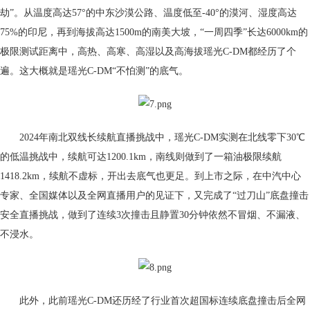
劫”。从温度高达57°的中东沙漠公路、温度低至-40°的漠河、湿度高达
75%的印尼，再到海拔高达1500m的南美大坡，“一周四季”长达6000km的
极限测试距离中，高热、高寒、高湿以及高海拔瑶光C-DM都经历了个
遍。这大概就是瑶光C-DM“不怕测”的底气。
2024年南北双线长续航直播挑战中，瑶光C-DM实测在北线零下30℃
的低温挑战中，续航可达1200.1km，南线则做到了一箱油极限续航
1418.2km，续航不虚标，开出去底气也更足。到上市之际，在中汽中心
专家、全国媒体以及全网直播用户的见证下，又完成了“过刀山”底盘撞击
安全直播挑战，做到了连续3次撞击且静置30分钟依然不冒烟、不漏液、
不浸水。
此外，此前瑶光C-DM还历经了行业首次超国标连续底盘撞击后全网