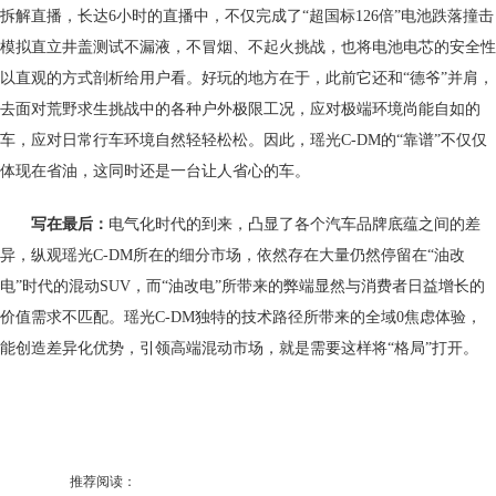
拆解直播，长达6小时的直播中，不仅完成了“超国标126倍”电池跌落撞击
模拟直立井盖测试不漏液，不冒烟、不起火挑战，也将电池电芯的安全性
以直观的方式剖析给用户看。好玩的地方在于，此前它还和“德爷”并肩，
去面对荒野求生挑战中的各种户外极限工况，应对极端环境尚能自如的
车，应对日常行车环境自然轻轻松松。因此，瑶光C-DM的“靠谱”不仅仅
体现在省油，这同时还是一台让人省心的车。
写在最后：
电气化时代的到来，凸显了各个汽车品牌底蕴之间的差
异，纵观瑶光C-DM所在的细分市场，依然存在大量仍然停留在“油改
电”时代的混动SUV，而“油改电”所带来的弊端显然与消费者日益增长的
价值需求不匹配。瑶光C-DM独特的技术路径所带来的全域0焦虑体验，
能创造差异化优势，引领高端混动市场，就是需要这样将“格局”打开。
推荐阅读：