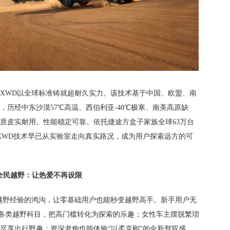
XWD以全球标准铸就超耐久实力。该技术基于中国、欧盟、南
历经中东沙漠57℃高温、西伯利亚-40℃极寒、南美高原缺
质皮实耐用、性能稳定可靠。依托捷途方盒子家族全球63万台
，XWD技术早已从实验室走向真实路况，成为用户探索远方的可
全民越野：让热爱不再设限
越野经验的鸿沟，让零基础用户也能秒变越野高手。新手用户无
各类越野科目，把高门槛转化为探索的乐趣；女性车主摆脱繁琐
尽享出行野趣；资深老炮也能体验“以柔克刚”的全新驾驭感