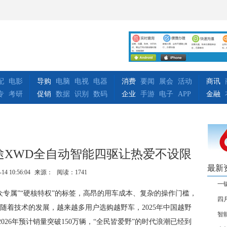
配
电影
导购
电脑
电视
电器
消费
要闻
展会
活动
商讯
专
考研
促销
数据
识别
数码
企业
手游
电子
APP
金融
途XWD全自动智能四驱让热爱不设限
最新
-14 10:56:04
来源：
阅读：1741
一
众专属”“硬核特权”的标签，高昂的用车成本、复杂的操作门槛，
四
随着技术的发展，越来越多用户选购越野车，2025年中国越野
智
2026年预计销量突破150万辆，“全民皆爱野”的时代浪潮已经到