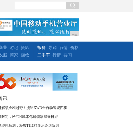
广告
商业
游记
摄影
报价
导购
行情
价格
衣服
商家
画妆
二手车
行情
要闻
资讯
键解锁全域越野！捷途XWD全自动智能四驱
月限定，哈弗H6L带你解锁家庭春日游
能能耗预测，极狐T1续航显示说到做到