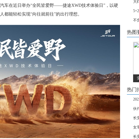
大
汽车在近日举办“全民皆爱野——捷途XWD技术体验日”，以硬
5
人都能轻松实现“向往就前往”的出行理想。
不
热图
热门
2
伙
长安
女
长安