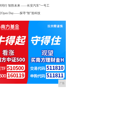
伴同行 智胜未来 ——长安汽车“一号工
Open Day——探寻“智”造科技
广告