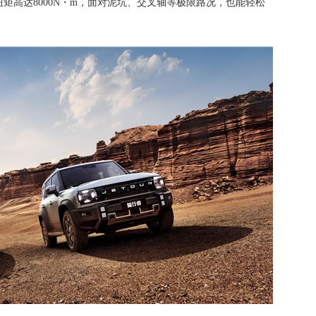
扭矩高达8000N・m，面对泥坑、交叉轴等极限路况，也能轻松