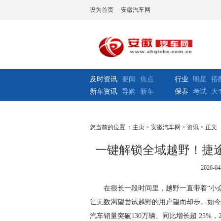
设为首页
安徽汽车网
及时资讯
要闻
焦点
行业
明星
搭
新车资讯
导购
新车
保养
考试
大
您当前的位置 ：
主页
>
安徽汽车网
>
资讯
> 正文
一键解锁全域越野！捷
2026-04
在很长一段时间里，越野一直带着“小
让无数渴望尝试越野的用户望而却步。如今
汽车销量突破130万辆、同比增长超 25%，