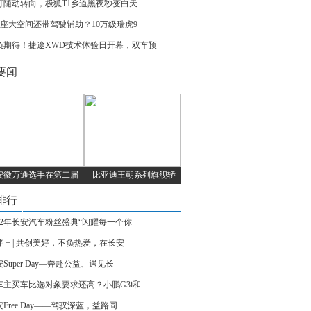
灯随动转向，极狐T1乡道黑夜秒变白天
+2座大空间还带驾驶辅助？10万级瑞虎9
负期待！捷途XWD技术体验日开幕，双车预
要闻
安徽万通选手在第二届
比亚迪王朝系列旗舰轿
排行
022年长安汽车粉丝盛典“闪耀每一个你
伴 + | 共创美好，不负热爱，在长安
Super Day—奔赴公益、遇见长
车主买车比选对象要求还高？小鹏G3i和
Free Day——驾驭深蓝，益路同