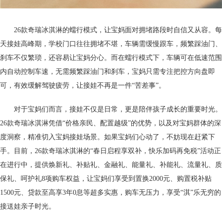
26款奇瑞冰淇淋的蠕行模式，让宝妈面对拥堵路段时自信又从容。每
天接娃高峰期，学校门口往往拥堵不堪，车辆需缓慢跟车，频繁踩油门、
刹车不仅繁琐，还容易让宝妈分心。而在蠕行模式下，车辆可在低速范围
内自动控制车速，无需频繁踩油门和刹车，宝妈只需专注把控方向盘即
可，有效缓解驾驶疲劳，让接娃不再是一件“苦差事”。
对于宝妈们而言，接娃不仅是日常，更是陪伴孩子成长的重要时光。
26款奇瑞冰淇淋凭借“价格亲民、配置越级”的优势，以及对宝妈群体的深
度洞察，精准切入宝妈接娃场景。如果宝妈们心动了，不妨现在赶紧下
手。目前，26款奇瑞冰淇淋的“春日启程享双补，快乐加码再免税”活动正
在进行中，提供焕新礼、补贴礼、金融礼、能量礼、补能礼、流量礼、质
保礼、呵护礼8项购车权益，让宝妈们享受到置换2000元、购置税补贴
1500元、贷款至高享3年0息等超多实惠，购车无压力，享受“淇”乐无穷的
接送娃亲子时光。