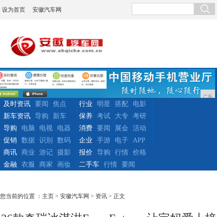
设为首页
安徽汽车网
广告
及时资讯
要闻
焦点
行业
明星
搭配
电影
新车资讯
导购
新车
保养
考试
大专
考研
导购
电脑
电视
电器
消费
要闻
展会
活动
促销
数据
识别
数码
企业
手游
电子
APP
商讯
商业
游记
摄影
报价
导购
行情
价格
金融
衣服
商家
画妆
二手车
行情
要闻
您当前的位置 ：
主页
>
安徽汽车网
>
资讯
> 正文