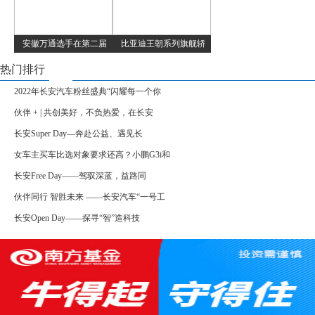
安徽万通选手在第二届
比亚迪王朝系列旗舰轿
热门排行
2022年长安汽车粉丝盛典“闪耀每一个你
伙伴 + | 共创美好，不负热爱，在长安
长安Super Day—奔赴公益、遇见长
女车主买车比选对象要求还高？小鹏G3i和
长安Free Day——驾驭深蓝，益路同
伙伴同行 智胜未来 ——长安汽车“一号工
长安Open Day——探寻“智”造科技