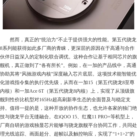
然而，真正的“统治力”不止于提供强大的性能。第五代骁龙
8系列能获得如此多厂商的青睐，更深层的原因在于高通与合作
伙伴日益深入的定制化联合调优。这种合作让基于相同芯片的旗
舰机，真正做到了“各有所长”。例如，在一加的产品线中，高通
协助其将“风驰游戏内核”深度融入芯片底层。这项技术能智能优
化游戏指令集的执行优先级，从而在一加15（第五代骁龙8至尊
内核）和一加Ace 6T（第五代骁龙8内核）上，实现了从顶级旗
舰到性价比机型对165Hz超高刷新率生态的全面普及与稳定支
持。值得一提的是，这种开放的协作生态，也允许各家的独门绝
技与骁龙平台无缝融合。在iQOO 15、红魔11 PRO+等机型上，
厂商自研的游戏独显芯片能够与骁龙旗舰平台协同工作，共同处
理光线追踪、画面超分、超帧以及触控响应，实现了“1+1>2”的