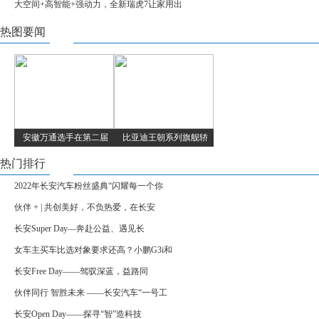
大空间+高智能+强动力，全新瑞虎7让家用出
热图要闻
安徽万通选手在第二届
比亚迪王朝系列旗舰轿
热门排行
2022年长安汽车粉丝盛典“闪耀每一个你
伙伴 + | 共创美好，不负热爱，在长安
长安Super Day—奔赴公益、遇见长
女车主买车比选对象要求还高？小鹏G3i和
长安Free Day——驾驭深蓝，益路同
伙伴同行 智胜未来 ——长安汽车“一号工
长安Open Day——探寻“智”造科技