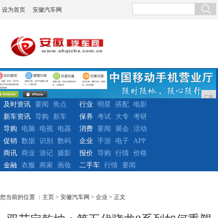
设为首页
安徽汽车网
广告
及时资讯
要闻
焦点
行业
明星
搭配
电影
新车资讯
导购
新车
保养
考试
大专
考研
导购
电脑
电视
电器
消费
要闻
展会
活动
促销
数据
识别
数码
企业
手游
电子
APP
商讯
商业
游记
摄影
报价
导购
行情
价格
金融
衣服
商家
画妆
二手车
行情
要闻
您当前的位置 ：
主页
>
安徽汽车网
>
企业
> 正文