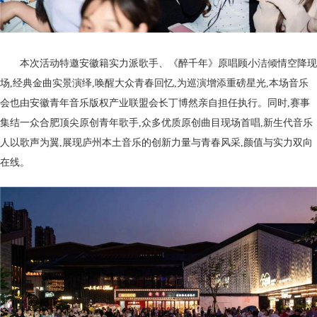
本次活动特邀安徽籍实力派歌手、《醉千年》原唱顾小洁倾情空降现
场,经典金曲实景演绎,唤醒大众青春回忆,为巡演增添重磅星光,本场音乐
会也由安徽青年音乐版权产业联盟会长丁博然亲自担任执行。同时,赛事
集结一众合肥顶尖原创青年歌手,众多优质原创曲目现场首唱,新生代音乐
人以歌声为翼,展现庐州本土音乐的创新力量与青春风采,颜值与实力双向
在线。