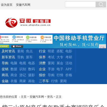
设为首页
安徽汽车网
广告
及时资讯
要闻
焦点
行业
明星
搭配
电影
新车资讯
导购
新车
保养
考试
大专
考研
导购
电脑
电视
电器
消费
要闻
展会
活动
促销
数据
识别
数码
企业
手游
电子
APP
商讯
商业
游记
摄影
报价
导购
行情
价格
金融
衣服
商家
画妆
二手车
行情
要闻
您当前的位置 ：
主页
>
安徽汽车网
>
资讯
> 正文