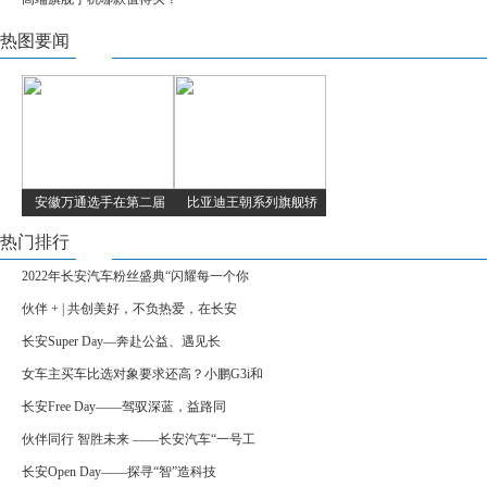
热图要闻
安徽万通选手在第二届
比亚迪王朝系列旗舰轿
热门排行
2022年长安汽车粉丝盛典“闪耀每一个你
伙伴 + | 共创美好，不负热爱，在长安
长安Super Day—奔赴公益、遇见长
女车主买车比选对象要求还高？小鹏G3i和
长安Free Day——驾驭深蓝，益路同
伙伴同行 智胜未来 ——长安汽车“一号工
长安Open Day——探寻“智”造科技