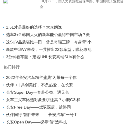
10月22日，由人力资源社会保障部、中国机械工业联合
会
1.5L才是最好的选择？大众朗逸
选车3+2 韩国大火的新车能否赢得中国市场？傲
这SUV品质堪比丰田，曾是奇瑞王牌，今身背"小
新款中华V7来袭，一共推出22款车型，眼花缭乱
3分钟看车圈：定名UNI 长安高端SUV有什么
热门排行
2022年长安汽车粉丝盛典“闪耀每一个你
伙伴 + | 共创美好，不负热爱，在长安
长安Super Day—奔赴公益、遇见长
女车主买车比选对象要求还高？小鹏G3i和
长安Free Day——驾驭深蓝，益路同
伙伴同行 智胜未来 ——长安汽车“一号工
长安Open Day——探寻“智”造科技