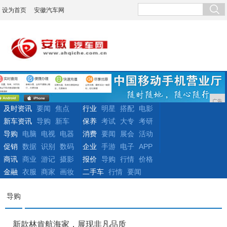
设为首页
安徽汽车网
广告
及时资讯
要闻
焦点
行业
明星
搭配
电影
新车资讯
导购
新车
保养
考试
大专
考研
导购
电脑
电视
电器
消费
要闻
展会
活动
促销
数据
识别
数码
企业
手游
电子
APP
商讯
商业
游记
摄影
报价
导购
行情
价格
金融
衣服
商家
画妆
二手车
行情
要闻
导购
新款林肯航海家，展现非凡品质