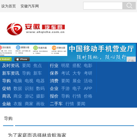
设为首页
安徽汽车网
广告
及时资讯
要闻
焦点
行业
明星
搭配
电影
新车资讯
导购
新车
保养
考试
大专
考研
导购
电脑
电视
电器
消费
要闻
展会
活动
促销
数据
识别
数码
企业
手游
电子
APP
商讯
商业
游记
摄影
报价
导购
行情
价格
金融
衣服
商家
画妆
二手车
行情
要闻
导购
为了家庭而选择林肯航海家