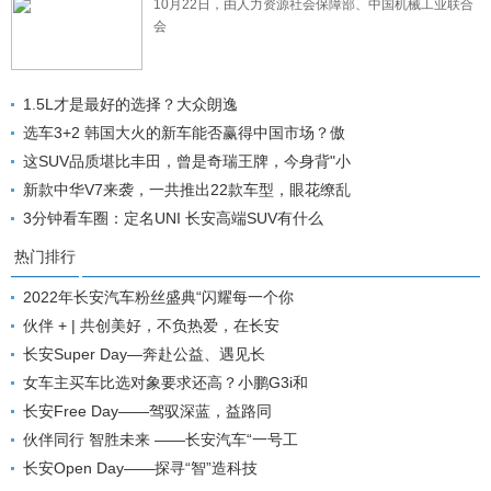
10月22日，由人力资源社会保障部、中国机械工业联合
会
1.5L才是最好的选择？大众朗逸
选车3+2 韩国大火的新车能否赢得中国市场？傲
这SUV品质堪比丰田，曾是奇瑞王牌，今身背"小
新款中华V7来袭，一共推出22款车型，眼花缭乱
3分钟看车圈：定名UNI 长安高端SUV有什么
热门排行
2022年长安汽车粉丝盛典“闪耀每一个你
伙伴 + | 共创美好，不负热爱，在长安
长安Super Day—奔赴公益、遇见长
女车主买车比选对象要求还高？小鹏G3i和
长安Free Day——驾驭深蓝，益路同
伙伴同行 智胜未来 ——长安汽车“一号工
长安Open Day——探寻“智”造科技