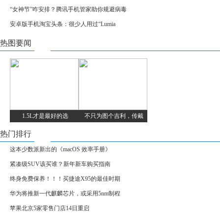
“女神节”咋安排？腾讯手机管家助你规避病毒
安卓版手机淘宝头条：很少人用过“Lumia
热图要闻
1.5L才是最好的选
不只为图个吉利，传戴
热门排行
这本少数派新出的《macOS 效率手册》
紧凑级SUV该买谁？新年新车购买指南
终身免费保养！！！买捷途X95的最佳时期
华为将推新一代麒麟芯片，或采用5nm制程
苹果北京5家零售门店14日重启