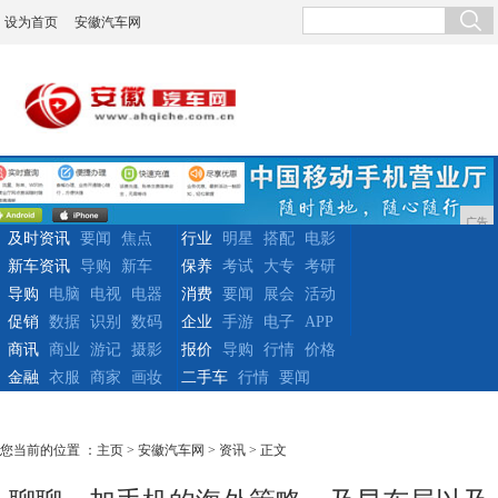
设为首页
安徽汽车网
广告
及时资讯
要闻
焦点
行业
明星
搭配
电影
新车资讯
导购
新车
保养
考试
大专
考研
导购
电脑
电视
电器
消费
要闻
展会
活动
促销
数据
识别
数码
企业
手游
电子
APP
商讯
商业
游记
摄影
报价
导购
行情
价格
金融
衣服
商家
画妆
二手车
行情
要闻
您当前的位置 ：
主页
>
安徽汽车网
>
资讯
> 正文