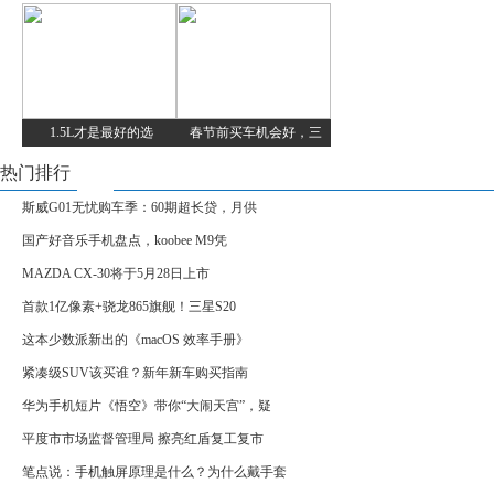
1.5L才是最好的选
春节前买车机会好，三
热门排行
斯威G01无忧购车季：60期超长贷，月供
国产好音乐手机盘点，koobee M9凭
MAZDA CX-30将于5月28日上市
首款1亿像素+骁龙865旗舰！三星S20
这本少数派新出的《macOS 效率手册》
紧凑级SUV该买谁？新年新车购买指南
华为手机短片《悟空》带你“大闹天宫”，疑
平度市市场监督管理局 擦亮红盾复工复市
笔点说：手机触屏原理是什么？为什么戴手套