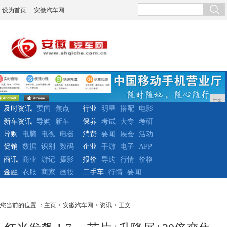
设为首页
安徽汽车网
广告
及时资讯
要闻
焦点
行业
明星
搭配
电影
新车资讯
导购
新车
保养
考试
大专
考研
导购
电脑
电视
电器
消费
要闻
展会
活动
促销
数据
识别
数码
企业
手游
电子
APP
商讯
商业
游记
摄影
报价
导购
行情
价格
金融
衣服
商家
画妆
二手车
行情
要闻
您当前的位置 ：
主页
>
安徽汽车网
>
资讯
> 正文