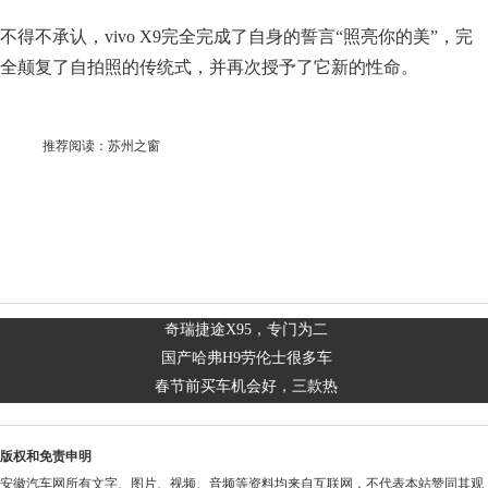
不得不承认，vivo X9完全完成了自身的誓言“照亮你的美”，完
全颠复了自拍照的传统式，并再次授予了它新的性命。
推荐阅读：
苏州之窗
奇瑞捷途X95，专门为二
国产哈弗H9劳伦士很多车
春节前买车机会好，三款热
版权和免责申明
安徽汽车网所有文字、图片、视频、音频等资料均来自互联网，不代表本站赞同其观