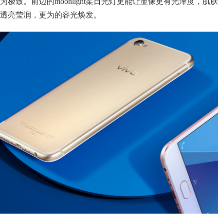
为极致。前边的moonlight柔日光灯更能让显像更有光泽度，肌肤
透亮莹润，更为的容光焕发。