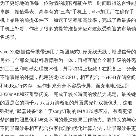
为了更好地确保每一位激情的顾客都能在第一时间取得这台性能
卓越、颜值爆表、高享有的“三高”手机上，vivo加工厂在确保手
机上品质的前提条件下，加速了速率和高效率，完成了数最多的
手机上补货，作出了很多的提前准备来应对这般受欢迎的市场销
售场景。
vivo X9数据信号携带选用了新圆顶式U形无线天线，增强信号的
另外与全部金属材料后背融为一体，再相互配合全新升级的外壳
加工工艺和喷砂处理技术性，外型称得上极致！在配备上，分毫
不输震撼的外型，配用骁龙625CPU，相互配合上64GB存储空间
和4gB运行内存，运作起來分毫不容易卡屏。而充电电池达到
3050mAh和双引擎闪充，完成了较长時间的续航力规定。最关键
的還是它的两千万 八百万清晰度的外置柔光灯双摄像头，这般
强劲的“武器装备”来自于sony订制的IMX376感应器。有着更清
楚的自拍照显像和与众不同的景深效果工作能力。双镜头的与众
不同景深效果相互配合独家代理的优化计算方法，让景深效果更