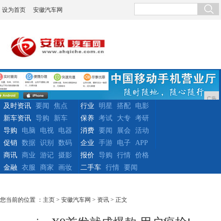
设为首页
安徽汽车网
广告
及时资讯
要闻
焦点
行业
明星
搭配
电影
新车资讯
导购
新车
保养
考试
大专
考研
导购
电脑
电视
电器
消费
要闻
展会
活动
促销
数据
识别
数码
企业
手游
电子
APP
商讯
商业
游记
摄影
报价
导购
行情
价格
金融
衣服
商家
画妆
二手车
行情
要闻
您当前的位置 ：
主页
>
安徽汽车网
>
资讯
> 正文