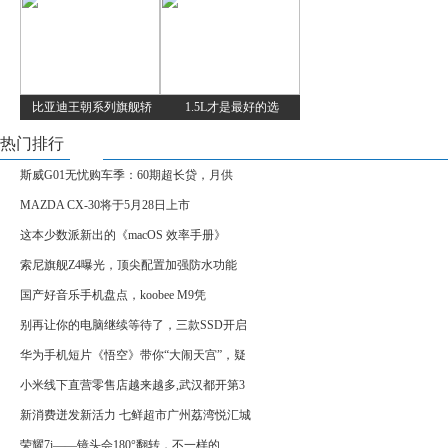
比亚迪王朝系列旗舰轿
1.5L才是最好的选
热门排行
斯威G01无忧购车季：60期超长贷，月供
MAZDA CX-30将于5月28日上市
这本少数派新出的《macOS 效率手册》
索尼旗舰Z4曝光，顶尖配置加强防水功能
国产好音乐手机盘点，koobee M9凭
别再让你的电脑继续等待了，三款SSD开启
华为手机短片《悟空》带你“大闹天宫”，疑
小米线下直营零售店越来越多,武汉都开第3
新消费迸发新活力 七鲜超市广州荔湾悦汇城
荣耀7i——镜头会180°翻转，不一样的