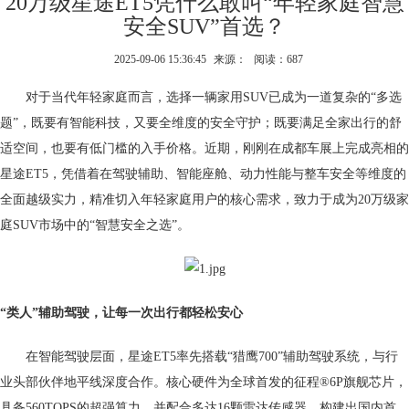
20万级星途ET5凭什么敢叫“年轻家庭智慧
安全SUV”首选？
2025-09-06 15:36:45
来源：
阅读：687
对于当代年轻家庭而言，选择一辆家用SUV已成为一道复杂的“多选
题”，既要有智能科技，又要全维度的安全守护；既要满足全家出行的舒
适空间，也要有低门槛的入手价格。近期，刚刚在成都车展上完成亮相的
星途ET5，凭借着在驾驶辅助、智能座舱、动力性能与整车安全等维度的
全面越级实力，精准切入年轻家庭用户的核心需求，致力于成为20万级家
庭SUV市场中的“智慧安全之选”。
“类人”
辅助驾驶
，
让
每一次出行都轻松安心
在智能驾驶层面，星途ET5率先搭载“猎鹰700”辅助驾驶系统，与行
业头部伙伴地平线深度合作。核心硬件为全球首发的征程®6P旗舰芯片，
具备560TOPS的超强算力，并配合多达16颗雷达传感器，构建出国内首