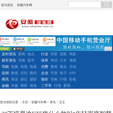
设为首页
安徽汽车网
广告
及时资讯
要闻
焦点
行业
明星
搭配
电影
新车资讯
导购
新车
保养
考试
大专
考研
导购
电脑
电视
电器
消费
要闻
展会
活动
促销
数据
识别
数码
企业
手游
电子
APP
商讯
商业
游记
摄影
报价
导购
行情
价格
金融
衣服
商家
画妆
二手车
行情
要闻
您当前的位置 ：
主页
>
安徽汽车网
>
资讯
> 正文