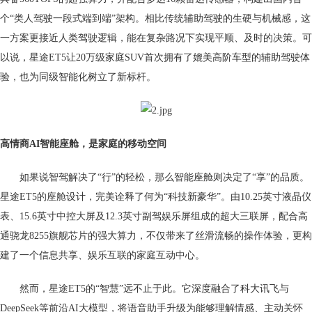
个“类人驾驶一段式端到端”架构。相比传统辅助驾驶的生硬与机械感，这
一方案更接近人类驾驶逻辑，能在复杂路况下实现平顺、及时的决策。可
以说，星途ET5让20万级家庭SUV首次拥有了媲美高阶车型的辅助驾驶体
验，也为同级智能化树立了新标杆。
高情商AI智能
座舱
，
是家庭的移动空间
如果说智驾解决了“行”的轻松，那么智能座舱则决定了“享”的品质。
星途ET5的座舱设计，完美诠释了何为“科技新豪华”。由10.25英寸液晶仪
表、15.6英寸中控大屏及12.3英寸副驾娱乐屏组成的超大三联屏，配合高
通骁龙8255旗舰芯片的强大算力，不仅带来了丝滑流畅的操作体验，更构
建了一个信息共享、娱乐互联的家庭互动中心。
然而，星途ET5的“智慧”远不止于此。它深度融合了科大讯飞与
DeepSeek等前沿AI大模型，将语音助手升级为能够理解情感、主动关怀