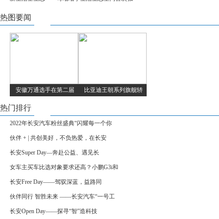
热图要闻
安徽万通选手在第二届
比亚迪王朝系列旗舰轿
热门排行
2022年长安汽车粉丝盛典“闪耀每一个你
伙伴 + | 共创美好，不负热爱，在长安
长安Super Day—奔赴公益、遇见长
女车主买车比选对象要求还高？小鹏G3i和
长安Free Day——驾驭深蓝，益路同
伙伴同行 智胜未来 ——长安汽车“一号工
长安Open Day——探寻“智”造科技