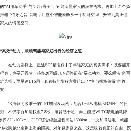
的“AI用车助手”与“出行搭子”。它能听懂家人的潜在需求。再加上21个扬
声器 “伯牙之音”音响，让整个智能座舱从一个功能空间，升维到真正懂
家人的情感空间。
“高效”动力
，
兼顾驾趣与家庭出行的经济之道
在动力选择上，星途ET5精准踩中了年轻家庭的真实需求：既要能开
得爽，也要开得省。很多20万级SUV还停留在“要么动力、要么经济”的两
难选择，而星途ET5用一套独特的增程方案给出了“鱼与熊掌兼得”的答
案。
它搭载同级唯一的1.5T增程发动机，配合195kW电机和324N·m的扭
矩，不仅零百加速快至7.8秒，推背感十足，而且能把WLTC馈电油耗降
到5.82L/100km，CLTC综合续航里程高达1300km，一次加满油电，就能
轻松跨越北京到上海的距离。对年轻家庭来说，这意味着真正的自由：既