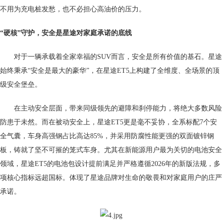
不用为充电桩发愁，也不必担心高油价的压力。
“硬核”守护
，
安全是星途对家庭承诺的底线
对于一辆承载着全家幸福的SUV而言，安全是所有价值的基石。星途
始终秉承“安全是最大的豪华”，在星途ET5上构建了全维度、全场景的顶
级安全堡垒。
在主动安全层面，带来同级领先的避障和刹停能力，将绝大多数风险
防患于未然。而在被动安全上，星途ET5更是毫不妥协，全系标配7个安
全气囊，车身高强钢占比高达85%，并采用防腐性能更强的双面镀锌钢
板，铸就了坚不可摧的笼式车身。尤其在新能源用户最为关切的电池安全
领域，星途ET5的电池包设计提前满足并严格遵循2026年的新版法规，多
项核心指标远超国标。体现了星途品牌对生命的敬畏和对家庭用户的庄严
承诺。