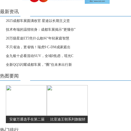
最新资讯
2025成都车展圆满收官 星途以长期主义坚
技术奇瑞的温情转身：成都车展揭示“更懂你”
20万级星途ET5凭什么敢叫“年轻家庭智慧
不只省油，更省钱！瑞虎9 C-DM成家庭出
金九银十必看混动SUV，全域0焦虑，瑶光C
全新QQ5闪耀成都车展，“圈”住未来出行新
热图要闻
安徽万通选手在第二届
比亚迪王朝系列旗舰轿
热门排行