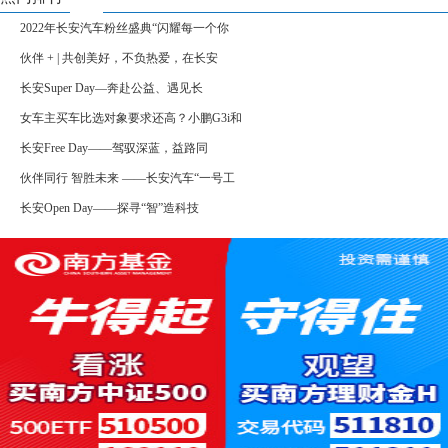
2022年长安汽车粉丝盛典“闪耀每一个你
伙伴 + | 共创美好，不负热爱，在长安
长安Super Day—奔赴公益、遇见长
女车主买车比选对象要求还高？小鹏G3i和
长安Free Day——驾驭深蓝，益路同
伙伴同行 智胜未来 ——长安汽车“一号工
长安Open Day——探寻“智”造科技