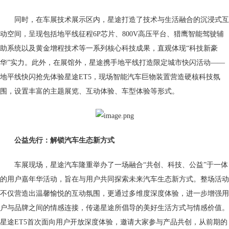
同时，在车展技术展示区内，星途打造了技术与生活融合的沉浸式互
动空间，呈现包括地平线征程6P芯片、800V高压平台、猎鹰智能驾驶辅
助系统以及黄金增程技术等一系列核心科技成果，直观体现“科技新豪
华”实力。此外，在展馆外，星途携手地平线打造限定城市快闪活动——
地平线快闪抢先体验星途ET5，现场智能汽车巨物装置营造硬核科技氛
围，设置丰富的主题展览、互动体验、车型体验等形式。
公益
先行
：
解锁汽车生态新方式
车展现场，星途汽车隆重举办了一场融合“共创、科技、公益”于一体
的用户嘉年华活动，旨在与用户共同探索未来汽车生态新方式。整场活动
不仅营造出温馨愉悦的互动氛围，更通过多维度深度体验，进一步增强用
户与品牌之间的情感连接，传递星途所倡导的美好生活方式与情感价值。
星途ET5首次面向用户开放深度体验，邀请大家参与产品共创，从前期的