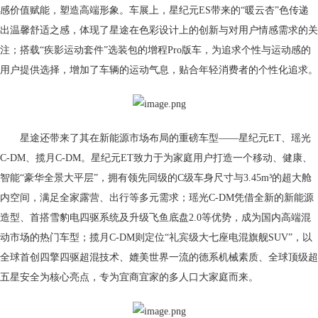
感价值赋能，塑造高端形象。车展上，星纪元ES带来的“暖云杏”色传递
出温馨舒适之感，体现了星途在色彩设计上的创新与对用户情感需求的关
注；搭载“疾影运动套件”选装包的增程Pro版车，为追求个性与运动感的
用户提供选择，增加了车辆的运动气息，贴合年轻消费者的个性化追求。
星途还带来了其在新能源市场布局的重磅车型——星纪元ET、瑶光
C-DM、揽月C-DM。星纪元ET致力于为家庭用户打造一个移动、健康、
智能“豪华全景大平层”，拥有领先同级的C级车身尺寸与3.45m³的超大舱
内空间，满足全家露营、出行等多元需求；瑶光C-DM凭借全新的新能源
造型、首搭雪豹电四驱系统及升级飞鱼底盘2.0等优势，成为国内高端混
动市场的热门车型；揽月C-DM则定位“礼宾级大七座电混旗舰SUV”，以
全球首创四擎四驱超混技术、媲美世界一流的德系机械素质、全球顶级超
五星安全为核心亮点，专为宜商宜家的多人口大家庭而来。