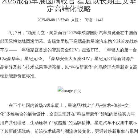
2025成都车展圆满收官 星途以长期主义坚
定高端化战略
2025-09-08 13:57:40
来源：
阅读：1443
9月7日，“领潮而立・向新而行”2025年成都国际汽车展览会在中国西
部国际博览城圆满闭幕。奇瑞集团旗下高端品牌星途汽车携全球首发战略
车型——「年轻家庭首选的智慧安全SUV」星途ET5、「年轻人的第一台
C级豪华车」星纪元ES、「豪华安全大五座SUV」星纪元ET等新能源产
品矩阵及核心技术成果重磅亮相，以“科技新豪华”的品牌理念重新定义高
端新能源价值标准。
在下半年国内首场A级车展上，星途品牌以“产品+技术+体验+文
化”多维融合的展台设计，全面呈现其在“科技新豪华”领域的硬核实力与
用户共创理念，生动诠释了“敢超越”的品牌精神。星途汽车不仅集中展示
了其新能源战略、前沿技术成果与潮流改装文化，更通过焕新形象与系列