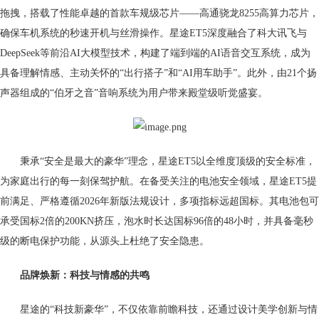
拖拽，搭载了性能卓越的首款车规级芯片——高通骁龙8255高算力芯片，
确保车机系统的秒速开机与丝滑操作。星途ET5深度融合了科大讯飞与
DeepSeek等前沿AI大模型技术，构建了端到端的AI语音交互系统，成为
具备理解情感、主动关怀的“出行搭子”和“AI用车助手”。此外，由21个扬
声器组成的“伯牙之音”音响系统为用户带来殿堂级听觉盛宴。
秉承“安全是最大的豪华”理念，星途ET5以全维度顶级的安全标准，
为家庭出行的每一刻保驾护航。在备受关注的电池安全领域，星途ET5提
前满足、严格遵循2026年新版法规设计，多项指标远超国标。其电池包可
承受国标2倍的200KN挤压，泡水时长达国标96倍的48小时，并具备毫秒
级的断电保护功能，从源头上杜绝了安全隐患。
品牌焕新：科技与情感
的
共鸣
星途的“科技新豪华”，不仅依靠前瞻科技，还通过设计美学创新与情