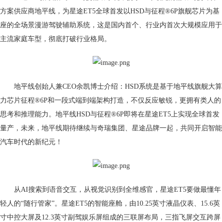
方案供应商地平线，为星途ET5全球首发以HSD与征程®6P旗舰芯片为基
座的全场景漫游驾驶辅助系统，这是国内首个、行业内首次大规模应用于
主流家庭车型，彻底打破行业格局。
地平线创始人兼CEO余凯博士介绍：HSD系统是基于地平线旗舰大算
力芯片征程®6P和一段式端到端架构打造，不仅反应敏锐，更拥有类人的
思考和推理能力。地平线HSD与征程®6P即将在星途ET5上实现全球首发
量产，未来，地平线期待继续与奇瑞集团、星途品牌一起，共同开启智能
汽车时代的新纪元！
从AI搜索到语音交互，从视觉识别到全维感官，星途ET5要做最懂年
轻人的“随行管家”。星途ET5的智能座舱，由10.25英寸液晶仪表、15.6英
寸中控大屏及12.3英寸副驾娱乐屏组成的三联屏布局，三指飞屏交互跨屏