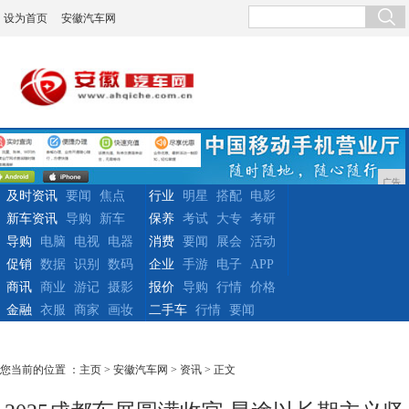
设为首页
安徽汽车网
广告
及时资讯
要闻
焦点
行业
明星
搭配
电影
新车资讯
导购
新车
保养
考试
大专
考研
导购
电脑
电视
电器
消费
要闻
展会
活动
促销
数据
识别
数码
企业
手游
电子
APP
商讯
商业
游记
摄影
报价
导购
行情
价格
金融
衣服
商家
画妆
二手车
行情
要闻
您当前的位置 ：
主页
>
安徽汽车网
>
资讯
> 正文