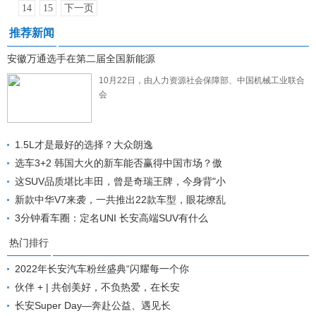
14
15
下一页
推荐新闻
安徽万通选手在第二届全国新能源
10月22日，由人力资源社会保障部、中国机械工业联合
会
1.5L才是最好的选择？大众朗逸
选车3+2 韩国大火的新车能否赢得中国市场？傲
这SUV品质堪比丰田，曾是奇瑞王牌，今身背"小
新款中华V7来袭，一共推出22款车型，眼花缭乱
3分钟看车圈：定名UNI 长安高端SUV有什么
热门排行
2022年长安汽车粉丝盛典“闪耀每一个你
伙伴 + | 共创美好，不负热爱，在长安
长安Super Day—奔赴公益、遇见长