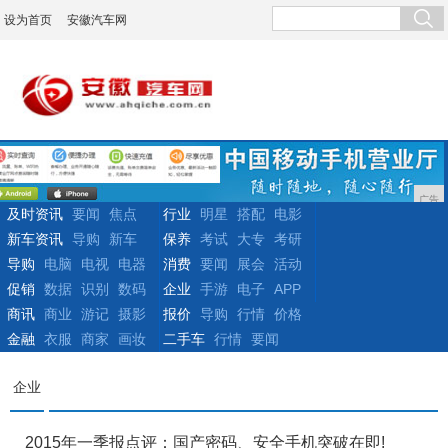
设为首页
安徽汽车网
广告
及时资讯
要闻
焦点
行业
明星
搭配
电影
新车资讯
导购
新车
保养
考试
大专
考研
导购
电脑
电视
电器
消费
要闻
展会
活动
促销
数据
识别
数码
企业
手游
电子
APP
商讯
商业
游记
摄影
报价
导购
行情
价格
金融
衣服
商家
画妆
二手车
行情
要闻
企业
2015年一季报点评：国产密码、安全手机突破在即!