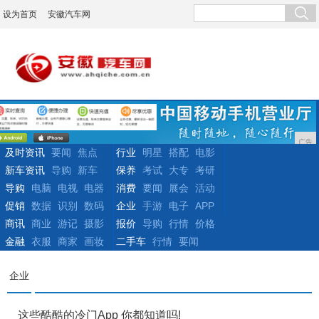
设为首页
安徽汽车网
广告
及时资讯
要闻
焦点
行业
明星
搭配
电影
新车资讯
导购
新车
保养
考试
大专
考研
导购
电脑
电视
电器
消费
要闻
展会
活动
促销
数据
识别
数码
企业
手游
电子
APP
商讯
商业
游记
摄影
报价
导购
行情
价格
金融
衣服
商家
画妆
二手车
行情
要闻
企业
这些酷酷的冷门App 你都知道吗!