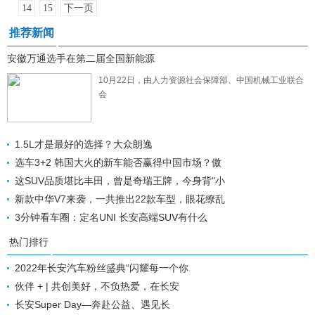
14
15
下一页
推荐新闻
安徽万通选手在第二届全国新能源
10月22日，由人力资源社会保障部、中国机械工业联合
会
1.5L才是最好的选择？大众朗逸
选车3+2 韩国大火的新车能否赢得中国市场？傲
这SUV品质堪比丰田，曾是奇瑞王牌，今身背"小
新款中华V7来袭，一共推出22款车型，眼花缭乱
3分钟看车圈：定名UNI 长安高端SUV有什么
热门排行
2022年长安汽车粉丝盛典“闪耀每一个你
伙伴 + | 共创美好，不负热爱，在长安
长安Super Day—奔赴公益、遇见长