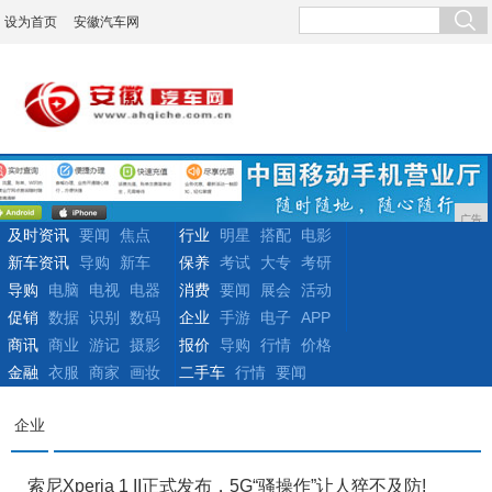
设为首页
安徽汽车网
广告
及时资讯
要闻
焦点
行业
明星
搭配
电影
新车资讯
导购
新车
保养
考试
大专
考研
导购
电脑
电视
电器
消费
要闻
展会
活动
促销
数据
识别
数码
企业
手游
电子
APP
商讯
商业
游记
摄影
报价
导购
行情
价格
金融
衣服
商家
画妆
二手车
行情
要闻
企业
索尼Xperia 1 II正式发布，5G“骚操作”让人猝不及防!