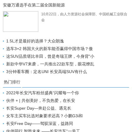
安徽万通选手在第二届全国新能源
10月22日，由人力资源社会保障部、中国机械工业联合
会
1.5L才是最好的选择？大众朗逸
选车3+2 韩国大火的新车能否赢得中国市场？傲
这SUV品质堪比丰田，曾是奇瑞王牌，今身背"小
新款中华V7来袭，一共推出22款车型，眼花缭乱
3分钟看车圈：定名UNI 长安高端SUV有什么
热门排行
2022年长安汽车粉丝盛典“闪耀每一个你
伙伴 + | 共创美好，不负热爱，在长安
长安Super Day—奔赴公益、遇见长
女车主买车比选对象要求还高？小鹏G3i和
长安Free Day——驾驭深蓝，益路同
伙伴同行 智胜未来 ——长安汽车“一号工